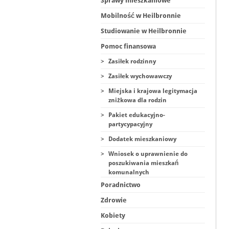
Sprawy mieszkaniowe
Mobilność w Heilbronnie
Studiowanie w Heilbronnie
Pomoc finansowa
>
Zasiłek rodzinny
>
Zasiłek wychowawczy
>
Miejska i krajowa legitymacja
zniżkowa dla rodzin
>
Pakiet edukacyjno-
partycypacyjny
>
Dodatek mieszkaniowy
>
Wniosek o uprawnienie do
poszukiwania mieszkań
komunalnych
Poradnictwo
Zdrowie
Kobiety