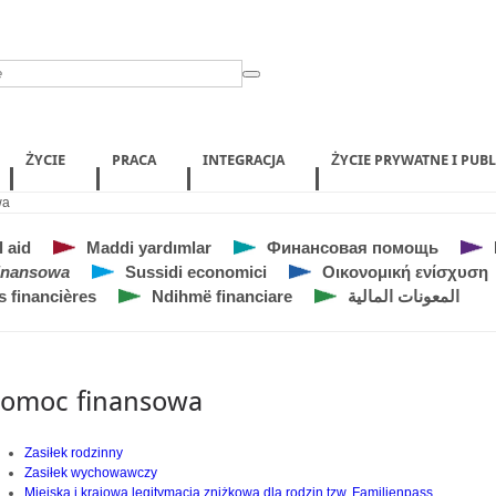
ŻYCIE
PRACA
INTEGRACJA
ŻYCIE PRYWATNE I PUB
wa
l aid
Maddi yardımlar
Финансовая помощь
inansowa
Sussidi economici
Οικονομική ενίσχυση
s financières
Ndihmë financiare
المعونات المالية
omoc finansowa
Zasiłek rodzinny
Zasiłek wychowawczy
Miejska i krajowa legitymacja zniżkowa dla rodzin tzw. Familienpass