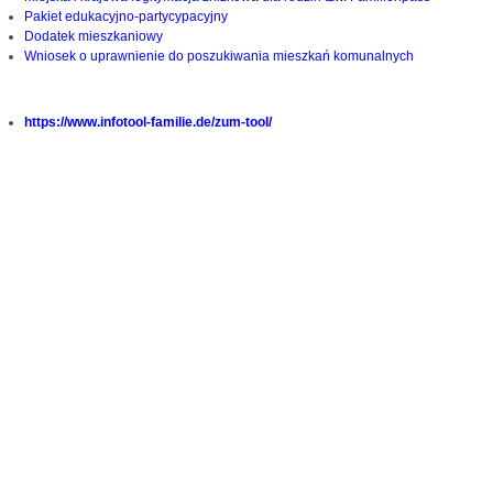
Pakiet edukacyjno-partycypacyjny
Dodatek mieszkaniowy
Wniosek o uprawnienie do poszukiwania mieszkań komunalnych
https://www.infotool-familie.de/zum-tool/