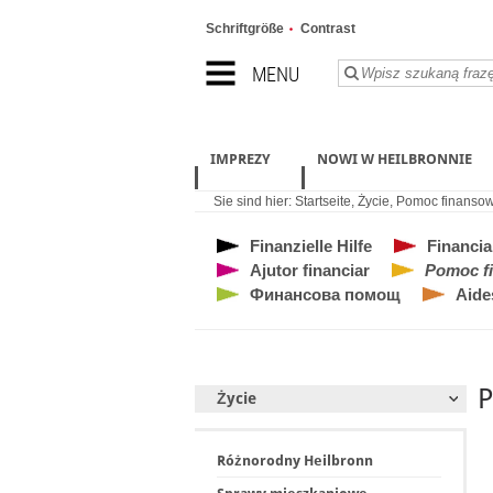
Schriftgröße
Contrast
MENU
IMPREZY
NOWI W HEILBRONNIE
Sie sind hier:
Startseite
,
Życie
,
Pomoc finanso
Finanzielle Hilfe
Financia
Ajutor financiar
Pomoc f
Финансова помощ
Aide
P
Życie
Różnorodny Heilbronn