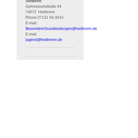
Senioren
Gymnasiumstraße 44
74072
Heilbronn
Phone
07131 56-3543
E-mail:
BesondereSozialleistungen
@
heilbronn.de
E-mail:
jugend
@
heilbronn.de