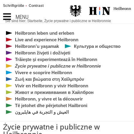
Schriftgröße
Contrast
MENU
Sie sind hier:
Startseite
,
Życie prywatne i publiczne w Heilbronnie
Heilbronn leben und erleben
Live and experience Heilbronn
Heilbronn’u yaşamak
Культура и общество
Heilbronn živjeti i doživjeti
Trăieşte şi experimentează în Heilbronn
Życie prywatne i publiczne w Heilbronnie
Vivere e scoprire Heilbronn
Ζωή και βιώματα στη Χαϊλμπρόν
Vivir en Heilbronn y vivir Heilbronn
Живот и преживявания в Хайлброн
Heilbronn, y vivre et la découvrir
Të jetohet dhe përjetohet Hailbroni
العيش و التجربة في هايلبرون
Życie prywatne i publiczne w