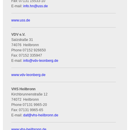
Fax:
07131 15533-10
E-mail:
info.hn
@
uss.de
www.uss.de
VDV e.V.
Salzstraße 31
74076
Heilbronn
Phone
07152 926650
Fax:
07152 335947
E-mail:
info
@
vdv-leonberg.de
www.vdv-leonberg.de
VHS Heilbronn
Kirchbrunnenstraße 12
74072
Heilbronn
Phone
07131 9965-20
Fax:
07131 9965-65
E-mail:
daf
@
vhs-heilbronn.de
www.vhs-heilbronn.de