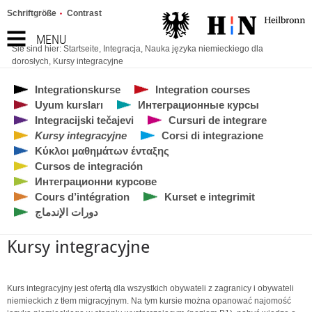
Schriftgröße
Contrast
MENU
Sie sind hier:
Startseite
,
Integracja
,
Nauka języka niemieckiego dla
dorosłych
,
Kursy integracyjne
Integrationskurse
Integration courses
Uyum kursları
Интеграционные курсы
Integracijski tečajevi
Cursuri de integrare
Kursy integracyjne
Corsi di integrazione
Κύκλοι μαθημάτων ένταξης
Cursos de integración
Интеграционни курсове
Cours d’intégration
Kurset e integrimit
دورات الإندماج
Kursy integracyjne
Kurs integracyjny jest ofertą dla wszystkich obywateli z zagranicy i obywateli
niemieckich z tłem migracyjnym. Na tym kursie można opanować najomość