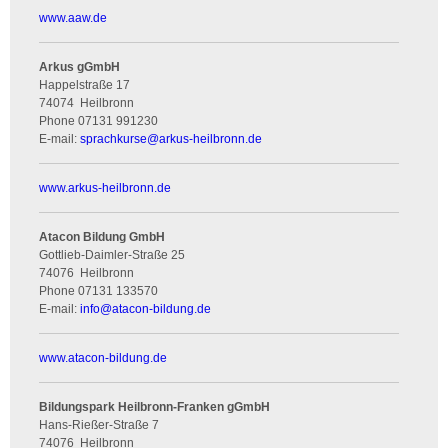
www.aaw.de
Arkus gGmbH
Happelstraße 17
74074
Heilbronn
Phone
07131 991230
E-mail:
sprachkurse
@
arkus-heilbronn.de
www.arkus-heilbronn.de
Atacon Bildung GmbH
Gottlieb-Daimler-Straße 25
74076
Heilbronn
Phone
07131 133570
E-mail:
info
@
atacon-bildung.de
www.atacon-bildung.de
Bildungspark Heilbronn-Franken gGmbH
Hans-Rießer-Straße 7
74076
Heilbronn