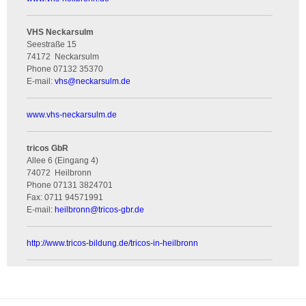
VHS Neckarsulm
Seestraße 15
74172
Neckarsulm
Phone
07132 35370
E-mail:
vhs
@
neckarsulm.de
www.vhs-neckarsulm.de
tricos GbR
Allee 6 (Eingang 4)
74072
Heilbronn
Phone
07131 3824701
Fax:
0711 94571991
E-mail:
heilbronn
@
tricos-gbr.de
http://www.tricos-bildung.de/tricos-in-heilbronn