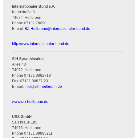
Internationaler Bund e.V.
Knorrstraße 8
74074
Heilbronn
Phone
07131 78090
E-mail:
BZ-Heilbronn
@
internationaler-bund.de
http://www.internationaler-bund.de
SIH Sprachinstitut
Allee 40
74072
Heilbronn
Phone
07131 8882719
Fax:
07131 88827-23
E-mail:
info
@
sih-heilbronn.de
www.sih-heilbronn.de
USS GmbH
Salzstraße 185
74076
Heilbronn
Phone
07131 89895911