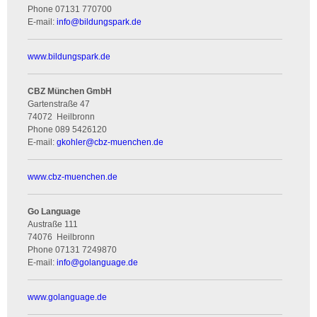
Phone
07131 770700
E-mail:
info
@
bildungspark.de
www.bildungspark.de
CBZ München GmbH
Gartenstraße 47
74072
Heilbronn
Phone
089 5426120
E-mail:
gkohler
@
cbz-muenchen.de
www.cbz-muenchen.de
Go Language
Austraße 111
74076
Heilbronn
Phone
07131 7249870
E-mail:
info
@
golanguage.de
www.golanguage.de