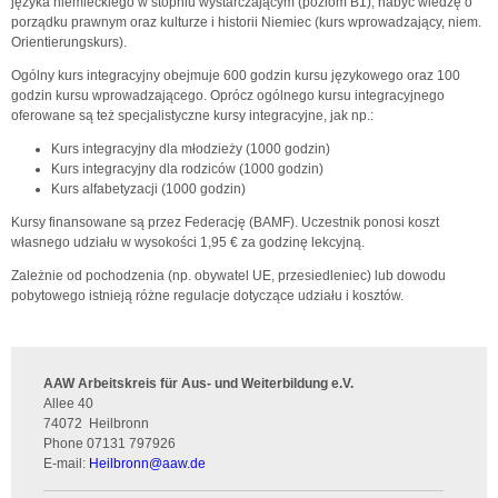
języka niemieckiego w stopniu wystarczającym (poziom B1), nabyć wiedzę o
porządku prawnym oraz kulturze i historii Niemiec (kurs wprowadzający, niem.
Orientierungskurs).
Ogólny kurs integracyjny obejmuje 600 godzin kursu językowego oraz 100
godzin kursu wprowadzającego. Oprócz ogólnego kursu integracyjnego
oferowane są też specjalistyczne kursy integracyjne, jak np.:
Kurs integracyjny dla młodzieży (1000 godzin)
Kurs integracyjny dla rodziców (1000 godzin)
Kurs alfabetyzacji (1000 godzin)
Kursy finansowane są przez Federację (BAMF). Uczestnik ponosi koszt
własnego udziału w wysokości 1,95 € za godzinę lekcyjną.
Zależnie od pochodzenia (np. obywatel UE, przesiedleniec) lub dowodu
pobytowego istnieją różne regulacje dotyczące udziału i kosztów.
AAW Arbeitskreis für Aus- und Weiterbildung e.V.
Allee 40
74072
Heilbronn
Phone
07131 797926
E-mail:
Heilbronn
@
aaw.de