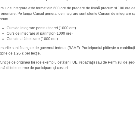
rsul de integrare este format din 600 ore de predare de limbă precum și 100 ore d
 orientare. Pe lângă Cursul general de integrare sunt oferite Cursuri de integrare s
ecum
Curs de integrare pentru tineret (1000 ore)
Curs de integrare al părinților (1000 ore)
Curs de alfabetizare (1000 ore)
rsurile sunt finanţate de guvernul federal (BAMF). Participantul plătește o contribuț
oprie de 1,95 € per lecție.
 funcție de originea lor (de exemplu cetățenii UE, repatriaţi) sau de Permisul de șed
istă diferite norme de participare și costuri.