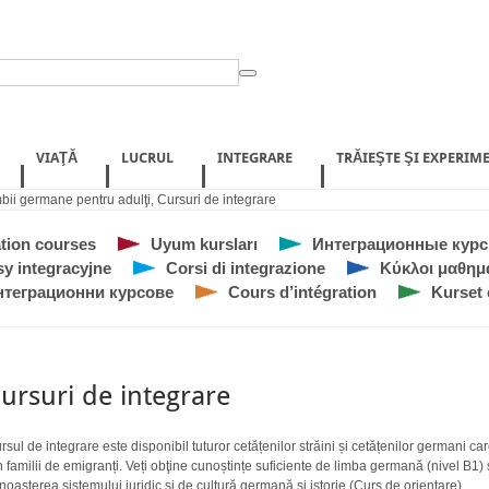
VIAŢĂ
LUCRUL
INTEGRARE
TRĂIEŞTE ŞI EXPERIM
mbii germane pentru adulţi
,
Cursuri de integrare
ation courses
Uyum kursları
Интеграционные кур
y integracyjne
Corsi di integrazione
Κύκλοι μαθημ
нтеграционни курсове
Cours d’intégration
Kurset 
ursuri de integrare
rsul de integrare este disponibil tuturor cetățenilor străini și cetățenilor germani ca
n familii de emigranți. Veți obţine cunoștințe suficiente de limba germană (nivel B1) 
noașterea sistemului juridic şi de cultură germană și istorie (Curs de orientare).