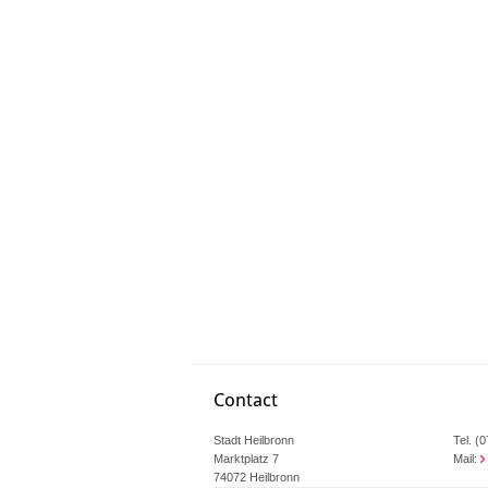
Contact
Stadt Heilbronn
Tel. (
Marktplatz 7
Mail:
74072 Heilbronn