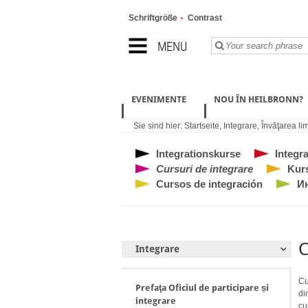
Schriftgröße
Contrast
MENU
EVENIMENTE
NOU ÎN HEILBRONN?
Sie sind hier:
Startseite
,
Integrare
,
Învăţarea li
Integrationskurse
Integr
Cursuri de integrare
Kurs
Cursos de integración
И
C
Integrare
Cu
Prefaţa Oficiul de participare și
di
integrare
cu