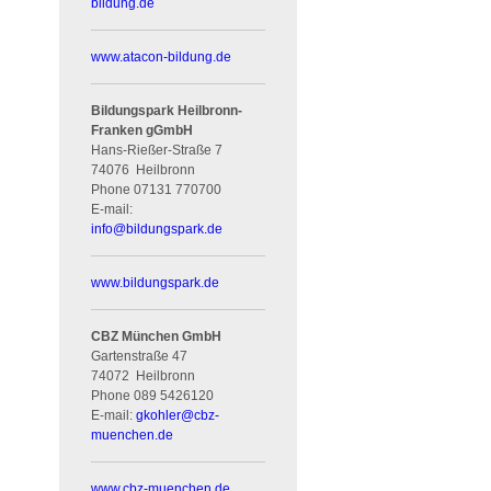
bildung.de
www.atacon-bildung.de
Bildungspark Heilbronn-
Franken gGmbH
Hans-Rießer-Straße 7
74076
Heilbronn
Phone
07131 770700
E-mail:
info
@
bildungspark.de
www.bildungspark.de
CBZ München GmbH
Gartenstraße 47
74072
Heilbronn
Phone
089 5426120
E-mail:
gkohler
@
cbz-
muenchen.de
www.cbz-muenchen.de