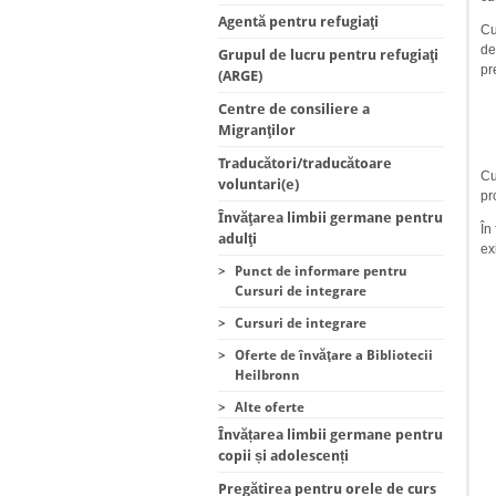
Agentă pentru refugiaţi
Cu
de
Grupul de lucru pentru refugiaţi
pr
(ARGE)
Centre de consiliere a
Migranţilor
Traducători/traducătoare
Cu
voluntari(e)
pr
Învăţarea limbii germane pentru
În
adulţi
ex
>
Punct de informare pentru
Cursuri de integrare
>
Cursuri de integrare
>
Oferte de învăţare a Bibliotecii
Heilbronn
>
Alte oferte
Învățarea limbii germane pentru
copii și adolescenți
Pregătirea pentru orele de curs