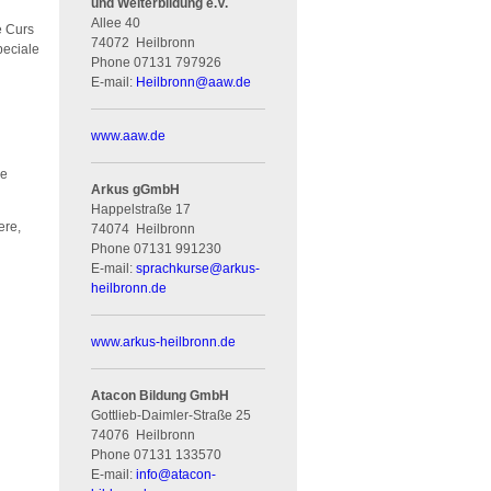
und Weiterbildung e.V.
Allee 40
e Curs
74072
Heilbronn
peciale
Phone
07131 797926
E-mail:
Heilbronn
@
aaw.de
www.aaw.de
ie
Arkus gGmbH
Happelstraße 17
ere,
74074
Heilbronn
Phone
07131 991230
E-mail:
sprachkurse
@
arkus-
heilbronn.de
www.arkus-heilbronn.de
Atacon Bildung GmbH
Gottlieb-Daimler-Straße 25
74076
Heilbronn
Phone
07131 133570
E-mail:
info
@
atacon-