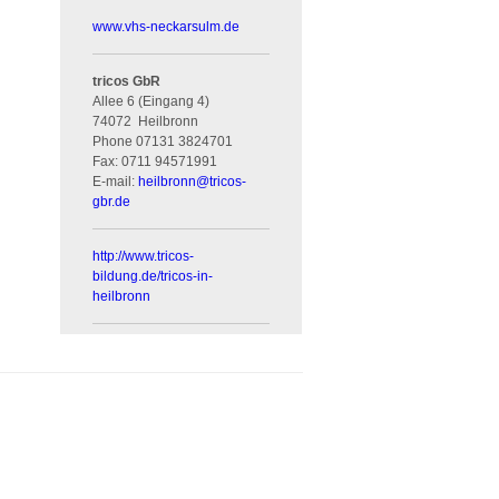
www.vhs-neckarsulm.de
tricos GbR
Allee 6 (Eingang 4)
74072
Heilbronn
Phone
07131 3824701
Fax:
0711 94571991
E-mail:
heilbronn
@
tricos-
gbr.de
http://www.tricos-
bildung.de/tricos-in-
heilbronn