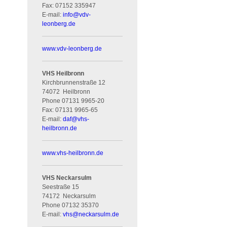
Fax:
07152 335947
E-mail:
info
@
vdv-
leonberg.de
www.vdv-leonberg.de
VHS Heilbronn
Kirchbrunnenstraße 12
74072
Heilbronn
Phone
07131 9965-20
Fax:
07131 9965-65
E-mail:
daf
@
vhs-
heilbronn.de
www.vhs-heilbronn.de
VHS Neckarsulm
Seestraße 15
74172
Neckarsulm
Phone
07132 35370
E-mail:
vhs
@
neckarsulm.de