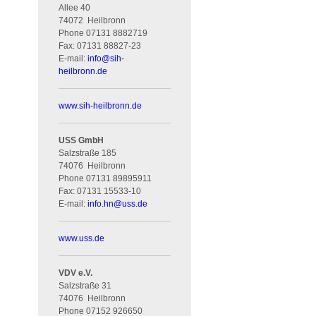
Allee 40
74072
Heilbronn
Phone
07131 8882719
Fax:
07131 88827-23
E-mail:
info
@
sih-
heilbronn.de
www.sih-heilbronn.de
USS GmbH
Salzstraße 185
74076
Heilbronn
Phone
07131 89895911
Fax:
07131 15533-10
E-mail:
info.hn
@
uss.de
www.uss.de
VDV e.V.
Salzstraße 31
74076
Heilbronn
Phone
07152 926650