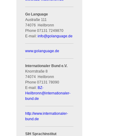
Go Language
Austraße 111
74076
Heilbronn
Phone
07131 7249870
E-mail:
info
@
golanguage.de
www.golanguage.de
Internationaler Bund e.V.
Knorrstraße 8
74074
Heilbronn
Phone
07131 78090
E-mail:
BZ-
Heilbronn
@
internationaler-
bund.de
http://www.internationaler-
bund.de
SIH Sprachinstitut