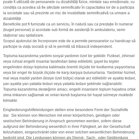
poate fi utilizată de persoanele cu dizabilități fizice, mintale sau emoționale, cu
condiția ca acestea să fie afectate semnificativ în capacitatea lor de a participa
la societate sau să prezinte un risc de invaliditate semnificativă ca urmare a
dizabilității .
Beneficiile pot fi furnizate ca un serviciu, în natură sau ca prestație în numerar
(buget personal) și acordate sub formă de asistență în ambulatoriu, semi-
staționar sau spitalizare.
Scopul ajutorului de încorporare este de a permite persoanelor cu handicap să
participe la viața socială și să le permită să trăiască independent.
Topluma kazandırma yardımı sosyal yardımın özel bir şeklidir. Fiziksel, zihinsel
veya ruhsal engelli insanlar tarafından talep edilebilir, şayet bu kişiler
engelinden dolayı topluma katılmada önemli ölçüde bir kısıtlanma yaşıyorlarsa
veya bir engel ile büyük ölçüde ile karşı karşıya bulunurlarsa. Yardımlar hizmet,
mal veya maddi yardım (kisiye özel bütçe) olarak arz edilebilir ve ayakta tedavi,
yarı ayakta yarı yatakta tedavi veya yatakta tedavi şeklinde sağlanabilir.
Topuma kazandırma desteğinin amacı, engelli insanların toplum hayatına ortak
olma imkanını sağlamak ve onları kendi başlarına bir hayat sürmeye muktedir
kılmaktır.
Eingliederungshilfeleistungen stellen eine besondere Form der Sozialhilfe
dar. Sie können von Menschen mit einer körperlichen, geistigen oder
seelischen Behinderung in Anspruch genommen werden, sofern diese
aufgrund der Behinderung wesentlich in ihrer Fähigkeit, an der Gesellschaft
teilzuhaben, eingeschränkt oder von einer solchen wesentlichen Behinderung
bedroht sind. Die Leistungen können als Dienst-, Sach-, oder Geldleistung