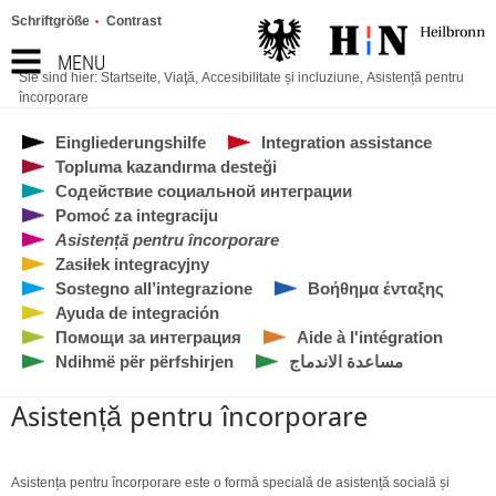
Schriftgröße
Contrast
MENU
Sie sind hier:
Startseite
,
Viaţă
,
Accesibilitate și incluziune
,
Asistență pentru
încorporare
Eingliederungshilfe
Integration assistance
Topluma kazandırma desteği
Содействие социальной интеграции
Pomoć za integraciju
Asistență pentru încorporare
Zasiłek integracyjny
Sostegno all’integrazione
Bοήθημα ένταξης
Ayuda de integración
Помощи за интеграция
Aide à l'intégration
Ndihmë për përfshirjen
مساعدة الاندماج
Asistență pentru încorporare
Asistența pentru încorporare este o formă specială de asistență socială și