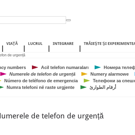
VIAŢĂ
LUCRUL
INTEGRARE
TRĂIEŞTE ŞI EXPERIMENTE
efon de urgență
ncy numbers
Acil telefon numaraları
Номера телеф
Numerele de telefon de urgență
Numery alarmowe
Número de teléfono de emergencia
Телефони за спеш
Numra telefoni në raste urgjente
أرقام الطوارئ
umerele de telefon de urgență