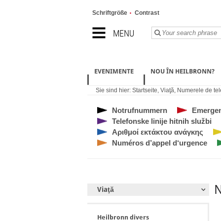
Schriftgröße
Contrast
MENU
EVENIMENTE
NOU ÎN HEILBRONN?
Sie sind hier:
Startseite
,
Viaţă
,
Numerele de tel
Notrufnummern
Emerge
Telefonske linije hitnih službi
Αριθμοί εκτάκτου ανάγκης
Numéros d’appel d‘urgence
N
Viaţă
Heilbronn divers