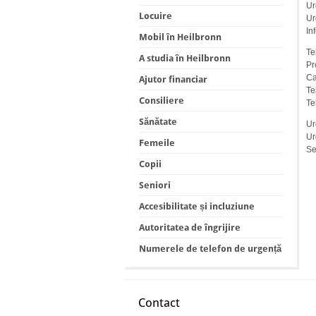
Ur
Locuire
Ur
In
Mobil în Heilbronn
Te
A studia în Heilbronn
Pr
Ca
Ajutor financiar
Te
Consiliere
Te
Sănătate
Ur
Ur
Femeile
Se
Copii
Seniori
Accesibilitate și incluziune
Autoritatea de îngrijire
Numerele de telefon de urgență
Contact