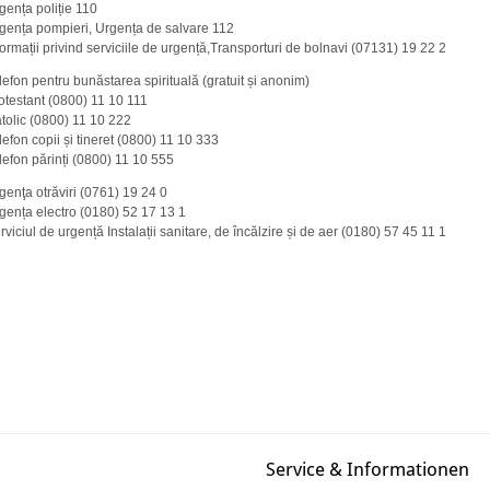
gența poliție 110
gența pompieri, Urgența de salvare 112
formații privind serviciile de urgență,Transporturi de bolnavi (07131) 19 22 2
lefon pentru bunăstarea spirituală (gratuit și anonim)
otestant (0800) 11 10 111
tolic (0800) 11 10 222
lefon copii și tineret (0800) 11 10 333
lefon părinți (0800) 11 10 555
genţa otrăviri (0761) 19 24 0
gența electro (0180) 52 17 13 1
rviciul de urgență Instalații sanitare, de încălzire și de aer (0180) 57 45 11 1
Service & Informationen