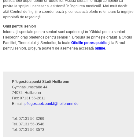
persoanele dependente şi rudele lor. Acesta oferă informații complete cu
privire la sprijinul necesar și asistență în îngrijirea medicală. Mai mult decât
atât Centrul de îngrijire coordonează și conectează oferte referitoare la îngrijire
apropiată de reşedinţă.
Ghid pentru seniori
Informații speciale pentru seniori sunt cuprinse şi în “Ghidul pentru seniori-
Heilbronn oraş prietenos pentru seniori ". Broșura se primeşte gratuit la Oficiul
Familiei, Tineretului și Seniorilor, la toate
Oficiile petnru public
și la Biroul
pentru seniori. Broșura poate fi de asemenea accesată
online
.
Pflegestützpunkt Stadt Heilbronn
Gymnasiumstraße 44
74072
Heilbronn
Fax:
07131 56-2611
E-mail:
pflegestuetzpunkt
@
heilbronn.de
Tel. 07131 56-3269
Tel. 07131 56-3548
Tel. 07131 56-3573