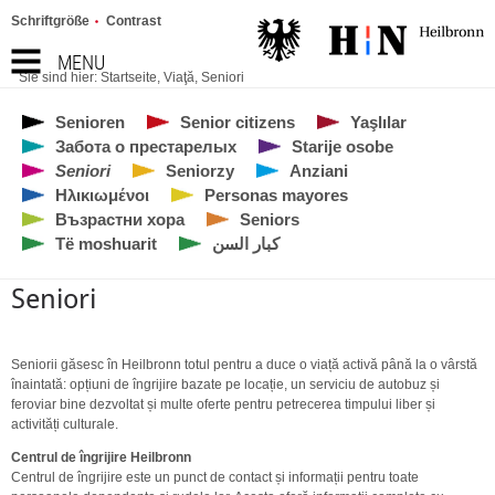
Schriftgröße
Contrast
MENU
Sie sind hier:
Startseite
,
Viaţă
,
Seniori
Senioren
Senior citizens
Yaşlılar
Забота о престарелых
Starije osobe
Seniori
Seniorzy
Anziani
Ηλικιωμένοι
Personas mayores
Възрастни хора
Seniors
Të moshuarit
كبار السن
Seniori
Seniorii găsesc în Heilbronn totul pentru a duce o viață activă până la o vârstă
înaintată: opțiuni de îngrijire bazate pe locație, un serviciu de autobuz și
feroviar bine dezvoltat și multe oferte pentru petrecerea timpului liber și
activități culturale.
Centrul de îngrijire Heilbronn
Centrul de îngrijire este un punct de contact și informații pentru toate