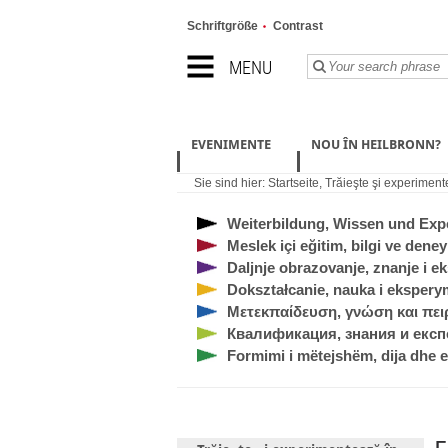
Schriftgröße
Contrast
MENU
EVENIMENTE
NOU ÎN HEILBRONN?
Sie sind hier:
Startseite
,
Trăieşte şi experiment
Weiterbildung, Wissen und Exp
Meslek içi eğitim, bilgi ve deney
Daljnje obrazovanje, znanje i e
Dokształcanie, nauka i eksper
Μετεκπαίδευση, γνώση και πει
Квалификация, знания и екс
Formimi i mëtejshëm, dija dhe 