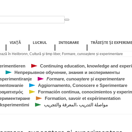
VIAŢĂ
LUCRUL
INTEGRARE
TRĂIEŞTE ŞI EXPERIM
ează în Heilbronn
,
Cultură şi timp liber
,
Formare, cunoaștere și experimentare
erimentieren
Continuing education, knowledge and exper
Непрерывное обучение, знания и эксперименты
ksperimentiranje
Formare, cunoaștere și experimentare
ymentowanie
Aggiornamento, Conoscere e Sperimentare
ραματισμός
Formación continua, conocimientos y experi
периментиране
Formation, savoir et expérimentation
eksperimentimi
مواصلة التدريب ،المعرفة والتجريب