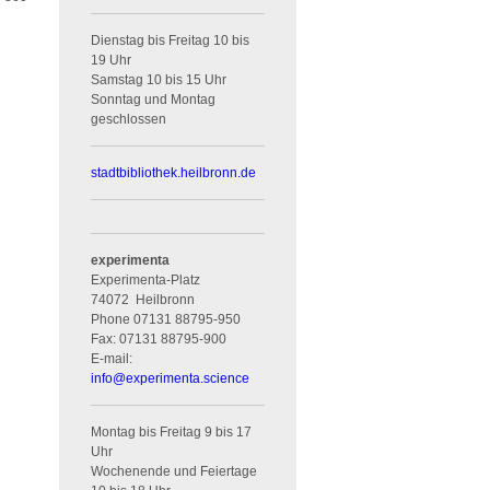
Dienstag bis Freitag 10 bis
19 Uhr
Samstag 10 bis 15 Uhr
Sonntag und Montag
geschlossen
stadtbibliothek.heilbronn.de
experimenta
Experimenta-Platz
74072
Heilbronn
Phone
07131 88795-950
Fax:
07131 88795-900
E-mail:
info
@
experimenta.science
Montag bis Freitag 9 bis 17
Uhr
Wochenende und Feiertage