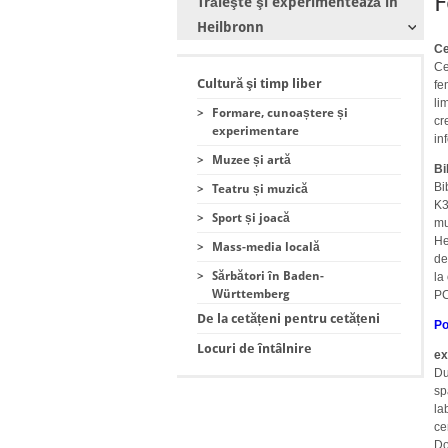
F
Trăieşte şi experimentează în
Heilbronn
Ce
Ce
Cultură şi timp liber
fe
li
>
Formare, cunoaștere și
cr
experimentare
in
>
Muzee și artă
Bi
Bi
>
Teatru și muzică
K3
>
Sport și joacă
mu
He
>
Mass-media locală
de
>
Sărbători în Baden-
la
Württemberg
PC
De la cetățeni pentru cetățeni
Po
Locuri de întâlnire
ex
Du
sp
la
ce
Do