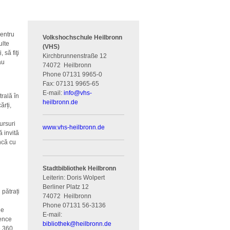
pentru
Volkshochschule Heilbronn
ulte
(VHS)
 să fiţi
Kirchbrunnenstraße 12
au
74072
Heilbronn
Phone
07131 9965-0
Fax:
07131 9965-65
E-mail:
info
@
vhs-
trală în
heilbronn.de
ărți,
a
ursuri
www.vhs-heilbronn.de
ă invită
uncă cu
Stadtbibliothek Heilbronn
Leiterin: Doris Wolpert
Berliner Platz 12
 pătrați
74072
Heilbronn
Phone
07131 56-3136
de
E-mail:
ience
bibliothek
@
heilbronn.de
e 360