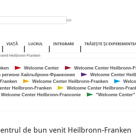
VIAŢĂ
LUCRUL
INTEGRARE
TRĂIEŞTE ŞI EXPERIMENTE
 venit Heilbronn-Franken
nken
Welcome Center
Welcome Center Heilbronn-F
 регионе Хайльбронн-Франкония
Welcome Center Heil
-Franken
Welcome Center Heilbronn-Franken
Welco
nter Heilbronn-Franken
Welcome Center Heilbronn-Fran
Welcome Center Heilbronn-Franconie
"Welcome Center" 
entrul de bun venit Heilbronn-Franken