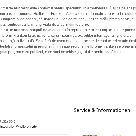
ntrul de bun venit este contactul pentru specialiştii internaționali și îi ajută pe aceşt
imii pași în regiunea Heilbronn-Franken. Acesta oferă informații cu privire la reglem
 emigrare și de ședere, căutarea unui loc de muncă, unei calificări profesionale, cu
mbă, reîntregirea familiei și viața de zi cu zi din regiune.
ntrul de bun venit sprijină de asemenea întreprinderile mici și mijlocii din regiunea
ilbronn-Franken la achiziționarea și integrarea experților internaționali și oferă o
nsultanţă individuală. Se referă de asemenea la punctele de contact relevante (instit
torități și organizații) în regiune. În întreaga regiune Heilbronn-Franken se oferă î
gulat programe cu publicul, care sunt deschise și gratuite pentru toată lumea.
Service & Informationen
07131) 56-0
integration@heilbronn.de