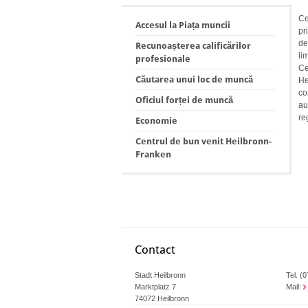
Ce
Accesul la Piața muncii
pr
de
Recunoașterea calificărilor
li
profesionale
Ce
Căutarea unui loc de muncă
He
co
Oficiul forței de muncă
au
re
Economie
Centrul de bun venit Heilbronn-
Franken
Contact
Stadt Heilbronn
Tel. (
Marktplatz 7
Mail:
74072 Heilbronn