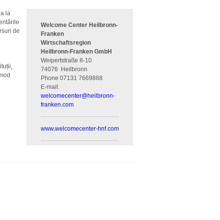
ia la
entările
Welcome Center Heilbronn-
rsuri de
Franken
Wirtschaftsregion
Heilbronn-Franken GmbH
Weipertstraße 8-10
uții,
74076
Heilbronn
n mod
Phone
07131 7669868
E-mail:
welcomecenter
@
heilbronn-
franken.com
www.welcomecenter-hnf.com