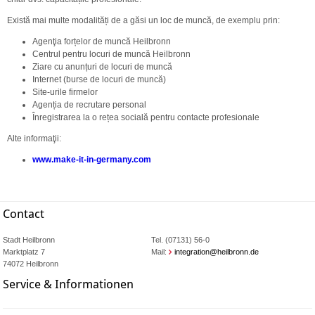
Există mai multe modalități de a găsi un loc de muncă, de exemplu prin:
Agenţia forțelor de muncă Heilbronn
Centrul pentru locuri de muncă Heilbronn
Ziare cu anunțuri de locuri de muncă
Internet (burse de locuri de muncă)
Site-urile firmelor
Agenția de recrutare personal
Înregistrarea la o rețea socială pentru contacte profesionale
Alte informaţii:
www.make-it-in-germany.com
Contact
Stadt Heilbronn
Tel. (07131) 56-0
Marktplatz 7
Mail:
integration@heilbronn.de
74072 Heilbronn
Service & Informationen