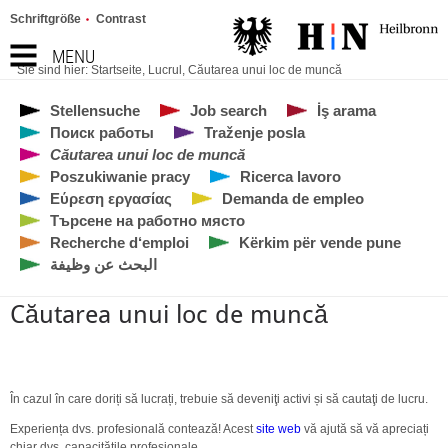
Schriftgröße
Contrast
MENU
Sie sind hier:
Startseite
,
Lucrul
,
Căutarea unui loc de muncă
Stellensuche
Job search
İş arama
Поиск работы
Traženje posla
Căutarea unui loc de muncă
Poszukiwanie pracy
Ricerca lavoro
Εύρεση εργασίας
Demanda de empleo
Търсене на работно място
Recherche d‘emploi
Kërkim për vende pune
البحث عن وظيفة
Căutarea unui loc de muncă
În cazul în care doriți să lucrați, trebuie să deveniţi activi și să cautaţi de lucru.
Experiența dvs. profesională contează! Acest
site web
vă ajută să vă apreciați
chiar dvs. capacitățile profesionale.