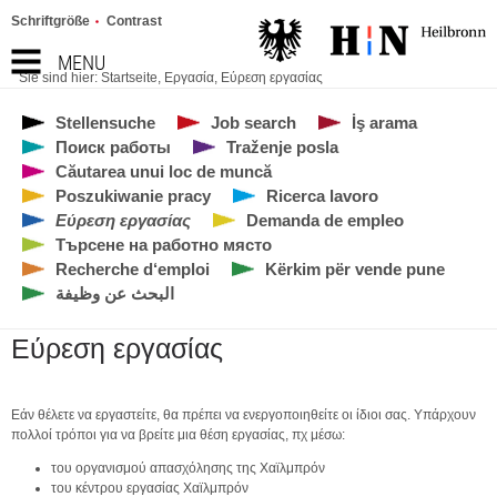
Schriftgröße
Contrast
MENU
Sie sind hier:
Startseite
,
Εργασία
,
Εύρεση εργασίας
Stellensuche
Job search
İş arama
Поиск работы
Traženje posla
Căutarea unui loc de muncă
Poszukiwanie pracy
Ricerca lavoro
Εύρεση εργασίας
Demanda de empleo
Търсене на работно място
Recherche d‘emploi
Kërkim për vende pune
البحث عن وظيفة
Εύρεση εργασίας
Εάν θέλετε να εργαστείτε, θα πρέπει να ενεργοποιηθείτε οι ίδιοι σας. Υπάρχουν
πολλοί τρόποι για να βρείτε μια θέση εργασίας, πχ μέσω:
του οργανισμού απασχόλησης της Χαϊλμπρόν
του κέντρου εργασίας Χαϊλμπρόν