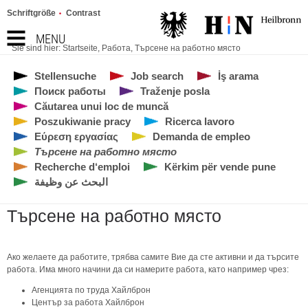
Schriftgröße
Contrast
MENU
Sie sind hier:
Startseite
,
Работа
,
Търсене на работно място
Stellensuche
Job search
İş arama
Поиск работы
Traženje posla
Căutarea unui loc de muncă
Poszukiwanie pracy
Ricerca lavoro
Εύρεση εργασίας
Demanda de empleo
Търсене на работно място
Recherche d‘emploi
Kërkim për vende pune
البحث عن وظيفة
Търсене на работно място
Ако желаете да работите, трябва самите Вие да сте активни и да търсите
работа. Има много начини да си намерите работа, като например чрез:
Агенцията по труда Хайлброн
Център за работа Хайлброн