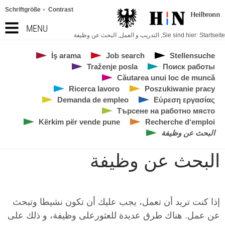
Schriftgröße
Contrast
MENU
Startseite
Sie sind hier:
,
التدريب و العمل
,
البحث عن وظيفة
İş arama
Job search
Stellensuche
Traženje posla
Поиск работы
Căutarea unui loc de muncă
Ricerca lavoro
Poszukiwanie pracy
Demanda de empleo
Εύρεση εργασίας
Търсене на работно място
Kërkim për vende pune
Recherche d‘emploi
البحث عن وظيفة
البحث عن وظيفة
إذا كنت تريد أن تعمل، يجب عليك أن تكون نشيطا وتبحث
عن عمل. هناك طرق عديدة للعثورعلى وظيفة، و ذلك على