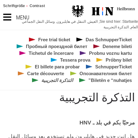
Schriftgröße
Contrast
MENU
Startseite
Sie sind hier:
,
العيش
,
التنقل في هايلبرون
,
وسائل النقل الجماعي
العام
,
التذكرة التجريبية
Free trial ticket
Das SchnupperTicket
Пробный проездной билет
Deneme bileti
Tichetul de încercare
Probnu voznu kartu
Tessera prova
Próbny bilet
El billete para probar
SchnupperTicket
Carte découverte
Опознавателния билет
Biletën e “nuhatjes”
التذكرة التجريبية
التذكرة التجريبية
مرحبًا بكم في بلد ـ
HNV
هل انت جديد فى هايلبرون ولم تستخدم بعد وسائل النقل