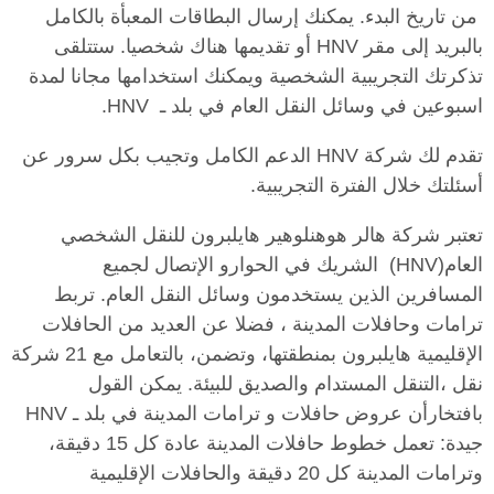
من تاريخ البدء. يمكنك إرسال البطاقات المعبأة بالكامل
بالبريد إلى مقر HNV أو تقديمها هناك شخصيا. ستتلقى
تذكرتك التجريبية الشخصية ويمكنك استخدامها مجانا لمدة
اسبوعين في وسائل النقل العام في بلد ـ HNV.
تقدم لك شركة HNV الدعم الكامل وتجيب بكل سرور عن
أسئلتك خلال الفترة التجريبية.
تعتبر شركة هالر هوهنلوهير هايلبرون للنقل الشخصي
العام(HNV) الشريك في الحوارو الإتصال لجميع
المسافرين الذين يستخدمون وسائل النقل العام. تربط
ترامات وحافلات المدينة ، فضلا عن العديد من الحافلات
الإقليمية هايلبرون بمنطقتها، وتضمن، بالتعامل مع 21 شركة
نقل ،التنقل المستدام والصديق للبيئة. يمكن القول
بافتخارأن عروض حافلات و ترامات المدينة في بلد ـ HNV
جيدة: تعمل خطوط حافلات المدينة عادة كل 15 دقيقة،
وترامات المدينة كل 20 دقيقة والحافلات الإقليمية