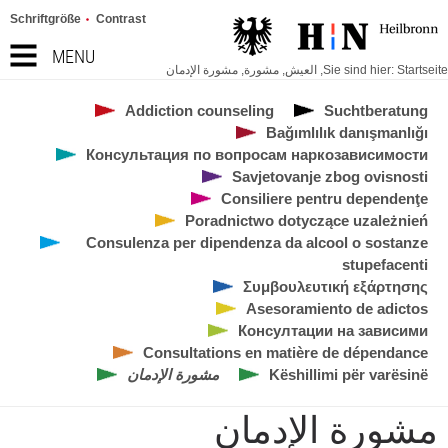
Schriftgröße
Contrast
MENU
Startseite
Sie sind hier:
,
العيش
,
مشورة
,
مشورة الإدمان
Addiction counseling
Suchtberatung
Bağımlılık danışmanlığı
Консультация по вопросам наркозависимости
Savjetovanje zbog ovisnosti
Consiliere pentru dependenţe
Poradnictwo dotyczące uzależnień
Consulenza per dipendenza da alcool o sostanze
stupefacenti
Συμβουλευτική εξάρτησης
Asesoramiento de adictos
Консултации на зависими
Consultations en matière de dépendance
Këshillimi për varësinë
مشورة الإدمان
مشورة الإدمان