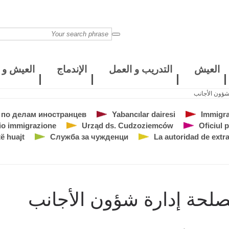
العيش
التدريب و العمل
الإندماج
العيش و ا
شؤون الأجانب
по делам иностранцев
Yabancılar dairesi
Immigra
cio immigrazione
Urząd ds. Cudzoziemców
Oficiul 
të huajt
Служба за чужденци
La autoridad de extr
لحة إدارة شؤون الأجانب