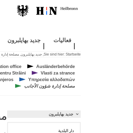
فعاليات
جديد بهايلبرون
Startseite
Sie sind hier:
,
جديد بهايلبرون
,
مصلحة إدارة 
tion office
Ausländerbehörde
pentru Străini
Vlasti za strance
anjeros
Υπηρεσία αλλοδαπών
مصلحة إدارة شؤون الأجانب
مص
جديد بهايلبرون
دار البلدية