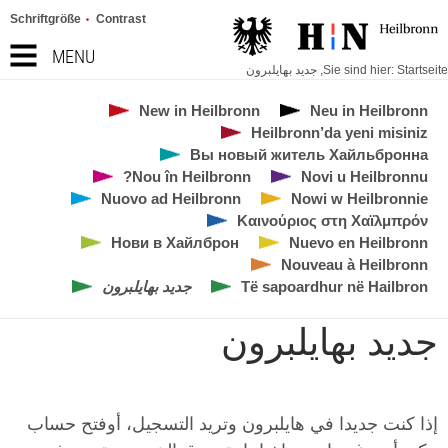
Schriftgröße
Contrast
MENU
Startseite
Sie sind hier:
,
جديد بهايلبرون
New in Heilbronn
Neu in Heilbronn
Heilbronn’da yeni misiniz
Вы новый житель Хайльбронна
Nou în Heilbronn?
Novi u Heilbronnu
Nuovo ad Heilbronn
Nowi w Heilbronnie
Καινούριος στη Χαϊλμπρόν
Нови в Хайлброн
Nuevo en Heilbronn
Nouveau à Heilbronn
Të sapoardhur në Hailbron
جديد بهايلبرون
جديد بهايلبرون
إذا كنت جديدا في هايلبرون وتريد التسجيل، أوفتح حساب