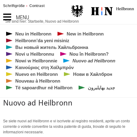
Schriftgröße
Contrast
MENU
Sie sind hier:
Startseite
,
Nuovo ad Heilbronn
Neu in Heilbronn
New in Heilbronn
Heilbronn’da yeni misiniz
Вы новый житель Хайльбронна
Novi u Heilbronnu
Nou în Heilbronn?
Nowi w Heilbronnie
Nuovo ad Heilbronn
Καινούριος στη Χαϊλμπρόν
Nuevo en Heilbronn
Нови в Хайлброн
Nouveau à Heilbronn
Të sapoardhur në Hailbron
جديد بهايلبرون
Nuovo ad Heilbronn
Se siete nuovi ad Heilbronn e vi iscrivete al registro residenti, aprite un conto
corrente o volete convertire la vostra patente di guida, trovate di seguito le
informazioni necessarie.