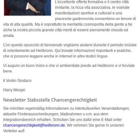
L'eccellente offerta formativa e il centro città
invitante, la ricca vita associativa, le svariate
manifestazioni sportive e culturali e una
piacevole gastronomia consentono un tenore di
vita di alta qualità. Ma
è
soprattutto la mentalità cosmopolita della gente a far
s
ì
che la nostra piccola grande città meriti di essere pienamente vissuta ed
amata.
Con questo opuscolo di benvenuto vogliamo aiutarvi durante il periodo iniziale
di orientamento ad Heilbronn. Qui trovate informazioni importanti e pratiche,
che si possono leggere anche in Internet in altre dodici lingue.
Vi auguro un buon inizio e che vi ambientiate presto ad Heilbronn e vi troviate
bene.
Il Vostro Sindaco
Harry Mergel
Newsletter Stabsstelle Chancengerechtigkeit
Sie möchten regelmäßig Informationen zu interkulturellen Veranstaltungen,
aktuelle Förderausschreibungen, Maßnahmen u.v.m. aus dem
Integrationsbereich erhalten. Schicken Sie uns dafür eine E-Mail unter
chancengerechtigkeit
@
heilbronn.de
. Wir nehmen Sie gerne in unseren
Verteiler auf!