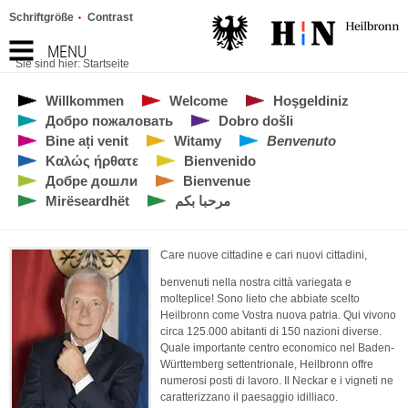
Schriftgröße
Contrast
MENU
Sie sind hier:
Startseite
Willkommen
Welcome
Hoşgeldiniz
Добро пожаловать
Dobro došli
Bine ați venit
Witamy
Benvenuto
Καλώς ήρθατε
Bienvenido
Добре дошли
Bienvenue
Mirëseardhët
مرحبا بكم
Care nuove cittadine e cari nuovi cittadini,
benvenuti nella nostra città variegata e
molteplice! Sono lieto che abbiate scelto
Heilbronn come Vostra nuova patria. Qui vivono
circa 125.000 abitanti di 150 nazioni diverse.
Quale importante centro economico nel Baden-
Württemberg settentrionale, Heilbronn offre
numerosi posti di lavoro. Il Neckar e i vigneti ne
caratterizzano il paesaggio idilliaco.