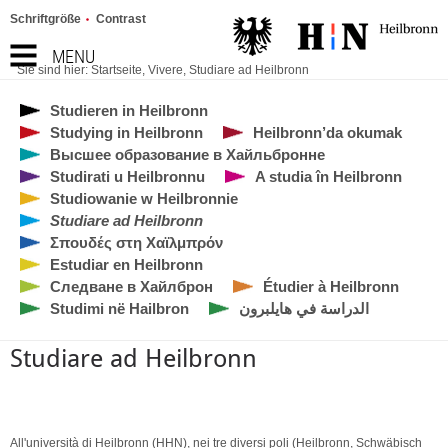
Schriftgröße
Contrast
MENU
Sie sind hier:
Startseite
,
Vivere
,
Studiare ad Heilbronn
Studieren in Heilbronn
Studying in Heilbronn
Heilbronn’da okumak
Высшее образование в Хайльбронне
Studirati u Heilbronnu
A studia în Heilbronn
Studiowanie w Heilbronnie
Studiare ad Heilbronn
Σπουδές στη Χαϊλμπρόν
Estudiar en Heilbronn
Следване в Хайлброн
Étudier à Heilbronn
Studimi në Hailbron
الدراسة في هايلبرون
Studiare ad Heilbronn
All'università di Heilbronn (HHN), nei tre diversi poli (Heilbronn, Schwäbisch