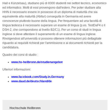
Hall e Künzelsau), studiano più di 8300 studenti nei settori tecnico, economico
ed informatico. Molti di essi provengono dall'estero. Per poter studiare alla
HHN è necessario essere in possesso di un diploma di maturità che sia
equivalente alla maturità (Abitur) conseguita in Germania ed avere
conoscenze piuttosto buone della lingua. Per frequentare ad una facoltà di
lingua tedesca è necessario superare un esame di lingua (p.es. TestDaF4 o il
DSH-2, che corrispondono al livello B2/C1). Per un corso di studi in lingua
inglese si deve attestare il superamento di un esame di lingua inglese.
Rivolgendosi all'università si possono ottenere informazioni più dettagliate
riguardo ai requisiti richiesti per l'ammissione e ai documenti richiesti per la
candidatura.
Quadro dei corsi di studio :
www.hs-heilbronn.de/studienangebot
Ulteriori informazioni:
www.facebook.com/Study.in.Germany
www.daad.de/deutschland/de
Hochschule Heilbronn