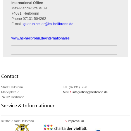
International Office
Max-Planck-Straße 39
74081
Heilbronn
Phone
07131 504262
E-mail:
gudrun.heller
@
hs-heilbronn.de
www.hs-heilbronn.de/internationales
Contact
Stadt Heilbronn
Tel. (07131) 56-0
Marktplatz 7
Mail:
integration@heilbronn.de
74072 Heilbronn
Service & Informationen
© 2026 Stadt Heilbronn
Impressum