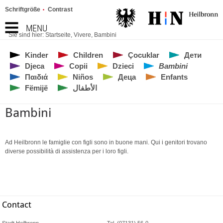
Schriftgröße
Contrast
MENU
Sie sind hier:
Startseite
,
Vivere
,
Bambini
Kinder
Children
Çocuklar
Дети
Djeca
Copii
Dzieci
Bambini
Παιδιά
Niños
Деца
Enfants
Fëmijë
الأطفال
Bambini
Ad Heilbronn le famiglie con figli sono in buone mani. Qui i genitori trovano
diverse possibilità di assistenza per i loro figli.
Contact
Stadt Heilbronn
Tel. (07131) 56-0