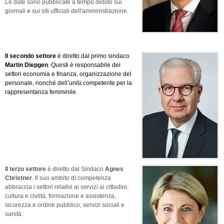
Le date sono pubblicate a tempo debito sui
giornali e sui siti ufficiali dell'amministrazione.
Il secondo settore
è diretto dal primo sindaco
Martin Diepgen
. Questi è responsabile dei
settori economia e finanza, organizzazione del
personale, nonché dell’unit
à
competente per la
rappresentanza femminile.
Il terzo settore
è diretto dal Sindaco
Agnes
Christner
. Il suo ambito di competenza
abbraccia i settori relativi ai servizi ai cittadini,
cultura e civilt
à
, formazione e assistenza,
sicurezza e ordine pubblico, servizi sociali e
sanit
à
.