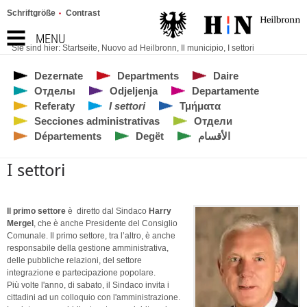
Schriftgröße
Contrast
MENU
Sie sind hier:
Startseite
,
Nuovo ad Heilbronn
,
Il municipio
,
I settori
Dezernate
Departments
Daire
Отделы
Odjeljenja
Departamente
Referaty
I settori
Τμήματα
Secciones administrativas
Отдели
Départements
Degët
الأقسام
I settori
I
l primo settore
è diretto dal Sindaco
Harry
Mergel
, che è anche Presidente del Consiglio
Comunale. Il primo settore, tra l’altro, è anche
responsabile della gestione amministrativa,
delle pubbliche relazioni, del settore
integrazione e partecipazione popolare.
Pi
ù
volte l'anno, di sabato, il Sindaco invita i
cittadini ad un colloquio con l'amministrazione.