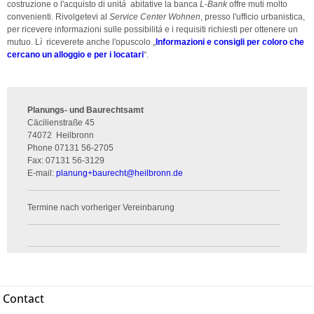
costruzione o l'acquisto di unit
à
abitative la banca
L-Bank
offre muti molto
convenienti. Rivolgetevi al
Service Center Wohnen
, presso l'ufficio urbanistica,
per ricevere informazioni sulle possibilit
à
e i requisiti richiesti per ottenere un
mutuo. L
ì
riceverete anche l'opuscolo „
Informazioni e consigli per coloro che
cercano un alloggio e per i locatari
“.
Planungs- und Baurechtsamt
Cäcilienstraße 45
74072
Heilbronn
Phone
07131 56-2705
Fax:
07131 56-3129
E-mail:
planung+baurecht
@
heilbronn.de
Termine nach vorheriger Vereinbarung
Contact