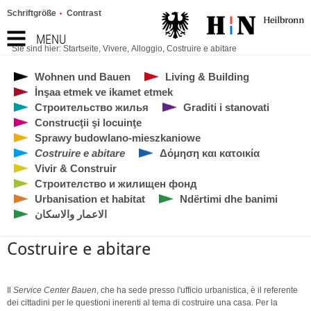
Schriftgröße
Contrast
MENU
Sie sind hier:
Startseite
,
Vivere
,
Alloggio
,
Costruire e abitare
Wohnen und Bauen
Living & Building
İnşaa etmek ve ikamet etmek
Строительство жилья
Graditi i stanovati
Construcţii şi locuinţe
Sprawy budowlano-mieszkaniowe
Costruire e abitare
Δόμηση και κατοικία
Vivir & Construir
Строителство и жилищен фонд
Urbanisation et habitat
Ndërtimi dhe banimi
الاعمار والاسكان
Costruire e abitare
Il
Service Center Bauen
, che ha sede presso l'ufficio urbanistica, è il referente
dei cittadini per le questioni inerenti al tema di costruire una casa. Per la