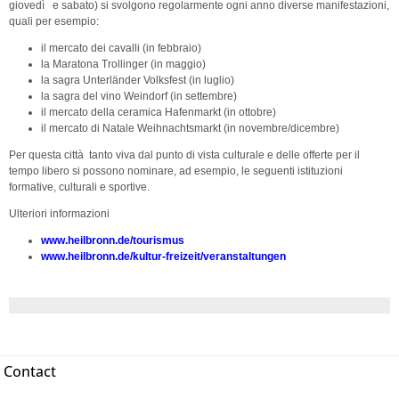
gioved
ì
e sabato) si svolgono regolarmente ogni anno diverse manifestazioni,
quali per esempio:
il mercato dei cavalli (in febbraio)
la Maratona Trollinger (in maggio)
la sagra
Unterländer Volksfest
(in luglio)
la sagra del vino
Weindorf
(in settembre)
il mercato della ceramica
Haf
enmarkt
(in ottobre)
il mercato di Natale
Weihnachtsmarkt
(in novembre/dicembre)
Per questa citt
à
tanto viva dal punto di vista culturale e delle offerte per il
tempo libero si possono nominare, ad esempio, le seguenti istituzioni
formative, culturali e sportive.
Ulteriori informazioni
www.heilbronn.de/tourismus
www.heilbronn.de/kultur-freizeit/veranstaltungen
Contact