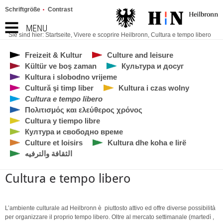
Schriftgröße
Contrast
MENU
Sie sind hier:
Startseite
,
Vivere e scoprire Heilbronn
,
Cultura e tempo libero
Freizeit & Kultur
Culture and leisure
Kültür ve boş zaman
Культура и досуг
Kultura i slobodno vrijeme
Cultură şi timp liber
Kultura i czas wolny
Cultura e tempo libero
Πολιτισμός και ελεύθερος χρόνος
Cultura y tiempo libre
Култура и свободно време
Culture et loisirs
Kultura dhe koha e lirë
الثقافة والترفيه
Cultura e tempo libero
L’ambiente culturale ad Heilbronn è piuttosto attivo ed offre diverse possibilit
à
per organizzare il proprio tempo libero. Oltre al mercato settimanale (marted
ì
,