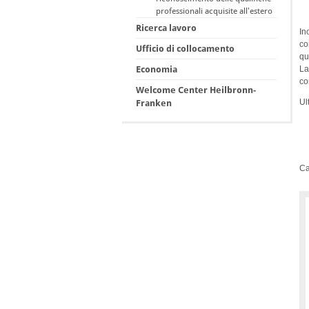
professionali acquisite all'estero
Ricerca lavoro
In
co
Ufficio di collocamento
qu
La
Economia
co
Welcome Center Heilbronn-
Ul
Franken
Ca