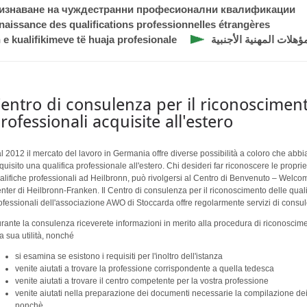
ризнаване на чуждестранни професионални квалификации
naissance des qualifications professionnelles étrangères
 e kualifikimeve të huaja profesionale
هلات المهنية الأجنبية
entro di consulenza per il riconosciment
rofessionali acquisite all'estero
l 2012 il mercato del lavoro in Germania offre diverse possibilità a coloro che abb
quisito una qualifica professionale all'estero. Chi desideri far riconoscere le propri
alifiche professionali ad Heilbronn, può rivolgersi al Centro di Benvenuto – Welco
nter di Heilbronn-Franken. Il Centro di consulenza per il riconoscimento delle qual
ofessionali dell'associazione AWO di Stoccarda offre regolarmente servizi di consu
rante la consulenza riceverete informazioni in merito alla procedura di riconoscim
la sua utilità, nonché
si esamina se esistono i requisiti per l'inoltro dell'istanza
venite aiutati a trovare la professione corrispondente a quella tedesca
venite aiutati a trovare il centro competente per la vostra professione
venite aiutati nella preparazione dei documenti necessarie la compilazione de
nonchè