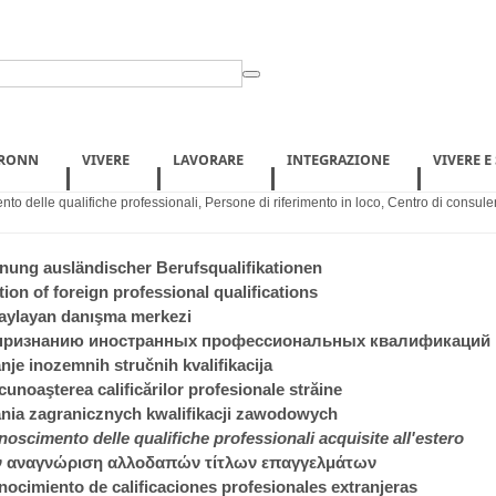
BRONN
VIVERE
LAVORARE
INTEGRAZIONE
VIVERE E
to delle qualifiche professionali
,
Persone di riferimento in loco
,
Centro di consulen
ung ausländischer Berufsqualifikationen
ion of foreign professional qualifications
onaylayan danışma merkezi
 признанию иностранных профессиональных квалификаций
nje inozemnih stručnih kvalifikacija
unoaşterea calificărilor profesionale străine
ia zagranicznych kwalifikacji zawodowych
noscimento delle qualifiche professionali acquisite all'estero
ην αναγνώριση αλλοδαπών τίτλων επαγγελμάτων
nocimiento de calificaciones profesionales extranjeras