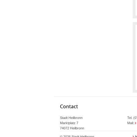
Contact
Stadt Heilbronn
Tel. (
Marktplatz 7
Mail:
74072 Heilbronn
© 2026 Stadt Heilbronn