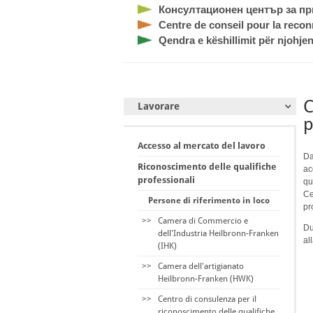
Консултационен център за п
Centre de conseil pour la recon
Qendra e këshillimit për njohjen
C
Lavorare
p
Accesso al mercato del lavoro
Da
Riconoscimento delle qualifiche
ac
professionali
qu
Ce
Persone di riferimento in loco
pr
>>
Camera di Commercio e
Du
dell'Industria Heilbronn-Franken
al
(IHK)
>>
Camera dell'artigianato
Heilbronn-Franken (HWK)
>>
Centro di consulenza per il
riconoscimento delle qualifiche