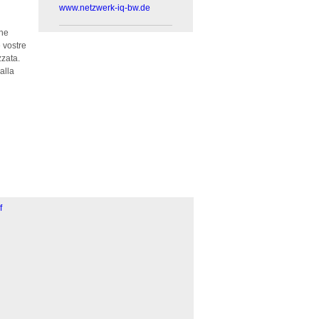
www.netzwerk-iq-bw.de
che
 vostre
zzata.
alla
f