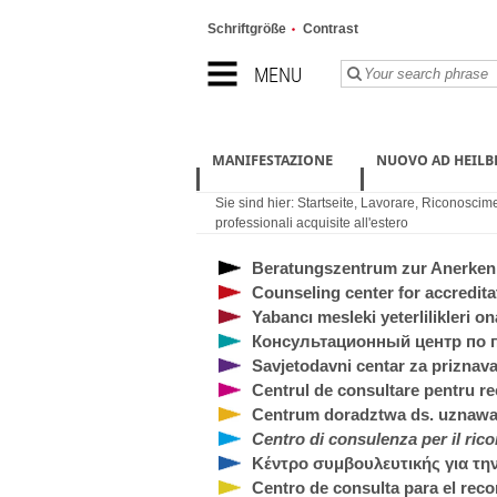
Schriftgröße
Contrast
MENU
MANIFESTAZIONE
NUOVO AD HEIL
Sie sind hier:
Startseite
,
Lavorare
,
Riconoscimen
professionali acquisite all'estero
Beratungszentrum zur Anerkenn
Counseling center for accreditat
Yabancı mesleki yeterlilikleri 
Консультационный центр по
Savjetodavni centar za priznava
Centrul de consultare pentru rec
Centrum doradztwa ds. uznawan
Centro di consulenza per il rico
Κέντρο συμβουλευτικής για τ
Centro de consulta para el reco