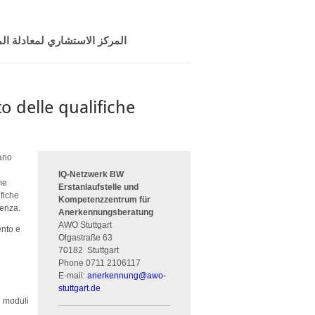
المركز الاستشاري لمعادلة المؤ
o delle qualifiche
iano
e
IQ-Netzwerk BW
me
Erstanlaufstelle und
ifiche
Kompetenzzentrum für
lenza.
Anerkennungsberatung
AWO Stuttgart
ento e
Olgastraße 63
70182
Stuttgart
Phone
0711 2106117
E-mail:
anerkennung
@
awo-
stuttgart.de
i moduli