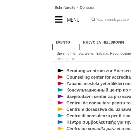
Schriftgröße
Contrast
MENU
EVENTO
NUEVO EN HEILBRONN
Sie sind hier:
Startseite
,
Trabajar
,
Reconocimient
extranjeras
Beratungszentrum zur Anerkenn
Counseling center for accreditat
Yabancı mesleki yeterlilikleri 
Консультационный центр по
Savjetodavni centar za priznava
Centrul de consultare pentru rec
Centrum doradztwa ds. uznawan
Centro di consulenza per il rico
Κέντρο συμβουλευτικής για τ
Centro de consulta para el reco