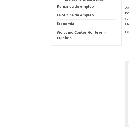
Demanda de empleo
Ad
to
La oficina de empleo
co
in
Economía
Ot
Welcome Center Heilbronn-
Franken