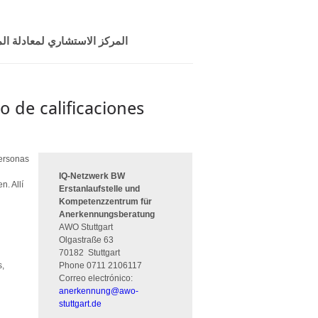
المركز الاستشاري لمعادلة المؤ
o de calificaciones
personas
IQ-Netzwerk BW
. Allí
Erstanlaufstelle und
Kompetenzzentrum für
Anerkennungsberatung
AWO Stuttgart
Olgastraße 63
70182
Stuttgart
s,
Phone
0711 2106117
Correo electrónico:
anerkennung
@
awo-
stuttgart.de