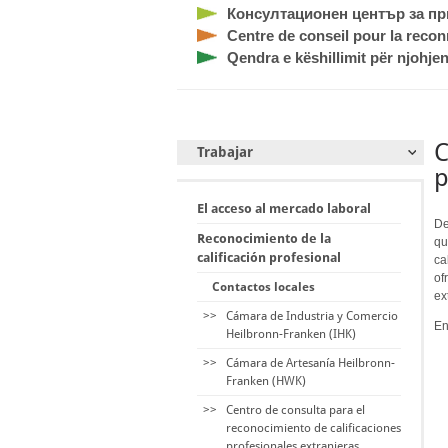
Консултационен център за п
Centre de conseil pour la recon
Qendra e këshillimit për njohjen
C
Trabajar
p
El acceso al mercado laboral
De
Reconocimiento de la
qu
calificación profesional
ca
of
Contactos locales
ex
>>
Cámara de Industria y Comercio
En
Heilbronn-Franken (IHK)
>>
Cámara de Artesanía Heilbronn-
Franken (HWK)
>>
Centro de consulta para el
reconocimiento de calificaciones
profesionales extranjeras