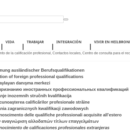
VIDA
TRABAJAR
INTEGRACIÓN
VIVIR EN HEILBRON
o de la calificación profesional
,
Contactos locales
,
Centro de consulta para el re
ung ausländischer Berufsqualifikationen
ion of foreign professional qualifications
onaylayan danışma merkezi
 признанию иностранных профессиональных квалификаций
nje inozemnih stručnih kvalifikacija
unoaşterea calificărilor profesionale străine
ia zagranicznych kwalifikacji zawodowych
noscimento delle qualifiche professionali acquisite all'estero
ην αναγνώριση αλλοδαπών τίτλων επαγγελμάτων
nocimiento de calificaciones profesionales extranjeras