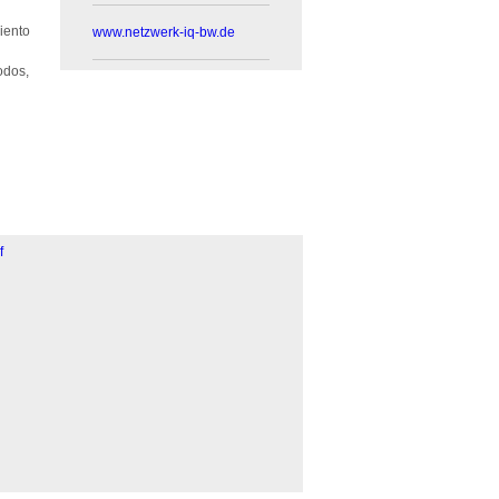
iento
www.netzwerk-iq-bw.de
odos,
f