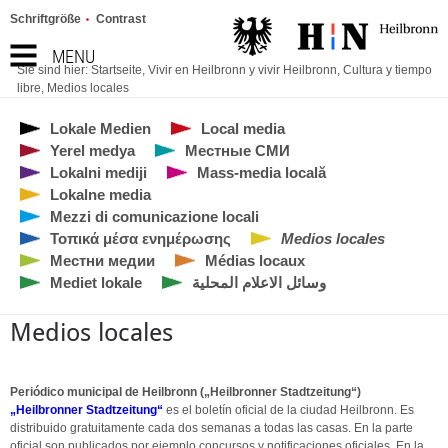
Schriftgröße
Contrast
MENU
Sie sind hier:
Startseite
,
Vivir en Heilbronn y vivir Heilbronn
,
Cultura y tiempo
libre
,
Medios locales
Lokale Medien
Local media
Yerel medya
Местные СМИ
Lokalni mediji
Mass-media locală
Lokalne media
Mezzi di comunicazione locali
Τοπικά μέσα ενημέρωσης
Medios locales
Местни медии
Médias locaux
Mediet lokale
وسائل الاعلام المحلية
Medios locales
Periódico municipal de Heilbronn („Heilbronner Stadtzeitung“)
„Heilbronner Stadtzeitung“
es el boletín oficial de la ciudad Heilbronn. Es
distribuido gratuitamente cada dos semanas a todas las casas. En la parte
oficial son publicados por ejemplo concursos y notificaciones oficiales. En la