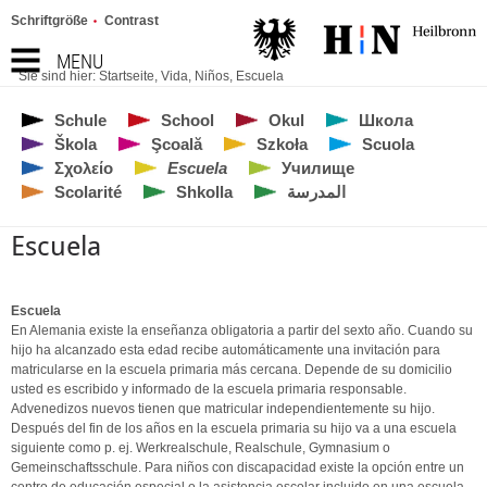
Schriftgröße
Contrast
MENU
Sie sind hier:
Startseite
,
Vida
,
Niños
,
Escuela
Schule
School
Okul
Школа
Škola
Şcoală
Szkoła
Scuola
Σχολείο
Escuela
Училище
Scolarité
Shkolla
المدرسة
Escuela
Escuela
En Alemania existe la enseñanza obligatoria a partir del sexto año. Cuando su
hijo ha alcanzado esta edad recibe automáticamente una invitación para
matricularse en la escuela primaria más cercana. Depende de su domicilio
usted es escribido y informado de la escuela primaria responsable.
Advenedizos nuevos tienen que matricular independientemente su hijo.
Después del fin de los años en la escuela primaria su hijo va a una escuela
siguiente como p. ej. Werkrealschule, Realschule, Gymnasium o
Gemeinschaftsschule. Para niños con discapacidad existe la opción entre un
centro de educación especial o la asistencia escolar incluido en una escuela