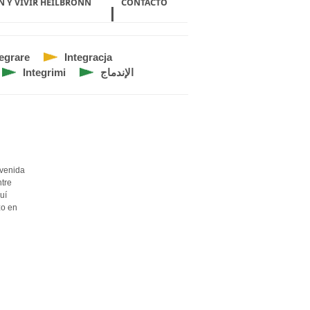
N Y VIVIR HEILBRONN
CONTACTO
tegrare
Integracja
Integrimi
الإندماج
nvenida
ntre
uí
zo en