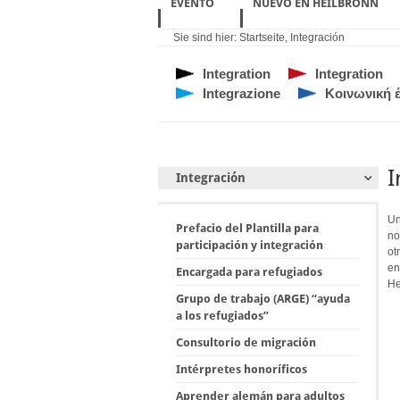
EVENTO
NUEVO EN HEILBRONN
Sie sind hier:
Startseite
,
Integración
Integration
Integration
Integrazione
Κοινωνική 
I
Integración
Un
Prefacio del Plantilla para
no
participación y integración
ot
en
Encargada para refugiados
He
Grupo de trabajo (ARGE) “ayuda
a los refugiados”
Consultorio de migración
Intérpretes honoríficos
Aprender alemán para adultos