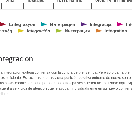
VIDA
TRABAJAR
INTEGRACIÓN
VIVIR EN HEILBRON
Entegrasyon
Интеграция
Integracija
In
ένταξη
Integración
Интеграция
Intégration
ntegración
a integración exitosa comienza con la cultura de bienvenida. Pero sólo dar la bie
 es suficiente. Estructuras buenas y una posición positiva enfrente de nuevo son e
ras cosas condiciones que personas de otros países pueden aclimatizarse aquí. Aq
cuentra servicios de atención que le ayudan individualmente en su nuevo comien
ilbronn.