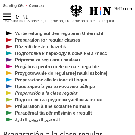
Schriftgröße
Contrast
MENU
Sie sind hier:
Startseite
,
Integración
,
Preparación a la clase regular
Vorbereitung auf den regulären Unterricht
Preparation for regular classes
Düzenli derslere hazırlık
Подготовка к переходу в обычный класс
Priprema za regularnu nastavu
Pregătirea pentru orele de curs regulate
Przygotowanie do regularnej nauki szkolnej
Preparazione alla lezione di lingua
Προετοιμασία για το κανονικό μάθημα
Preparación a la clase regular
Подготовка за редовни учебни занятия
Préparation à une scolarité normale
Parapërgatitja për mësimin e rregullt
التحضير للدروس العادية
Preparación a la clase regular