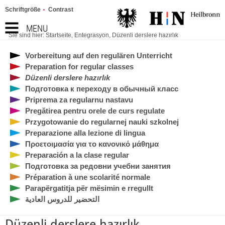
Schriftgröße
Contrast
MENU
Sie sind hier:
Startseite
,
Entegrasyon
,
Düzenli derslere hazırlık
Vorbereitung auf den regulären Unterricht
Preparation for regular classes
Düzenli derslere hazırlık
Подготовка к переходу в обычный класс
Priprema za regularnu nastavu
Pregătirea pentru orele de curs regulate
Przygotowanie do regularnej nauki szkolnej
Preparazione alla lezione di lingua
Προετοιμασία για το κανονικό μάθημα
Preparación a la clase regular
Подготовка за редовни учебни занятия
Préparation à une scolarité normale
Parapërgatitja për mësimin e rregullt
التحضير للدروس العادية
Düzenli derslere hazırlık