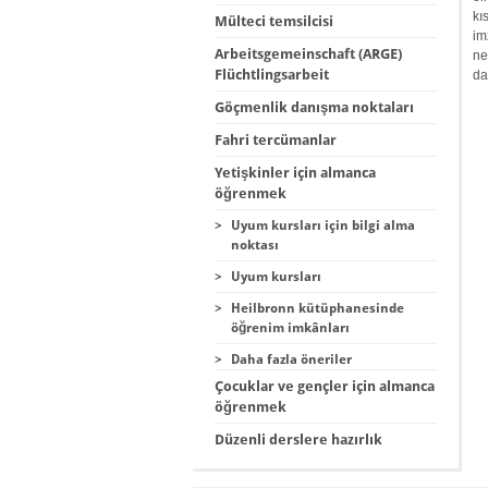
kı
Mülteci temsilcisi
im
Arbeitsgemeinschaft (ARGE)
ne
Flüchtlingsarbeit
da
Göçmenlik danışma noktaları
Fahri tercümanlar
Yetişkinler için almanca
öğrenmek
>
Uyum kursları için bilgi alma
noktası
>
Uyum kursları
>
Heilbronn kütüphanesinde
öğrenim imkânları
>
Daha fazla öneriler
Çocuklar ve gençler için almanca
öğrenmek
Düzenli derslere hazırlık