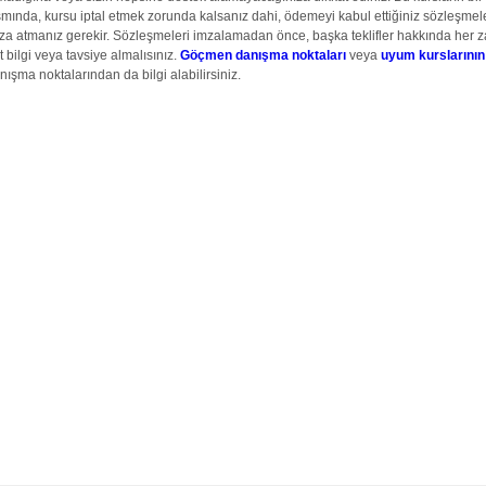
smında, kursu iptal etmek zorunda kalsanız dahi, ödemeyi kabul ettiğiniz sözleşmel
za atmanız gerekir.
Sözleşmeleri imzalamadan önce, başka teklifler hakkında her
t bilgi veya tavsiye almalısınız.
Göçmen danışma noktaları
veya
uyum kurslarının
nışma noktalarından da bilgi alabilirsiniz.