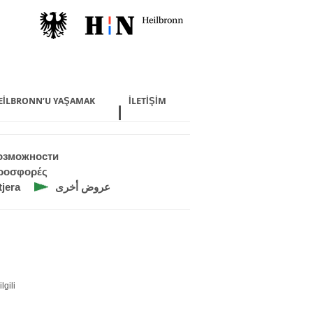
EILBRONN’U YAŞAMAK
İLETIŞIM
озможности
ροσφορές
tjera
عروض أخرى
gili