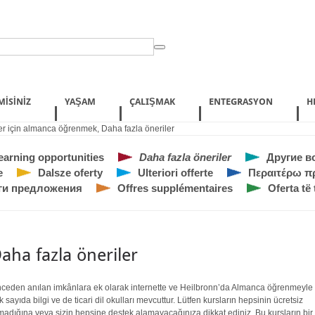
MISINIZ
YAŞAM
ÇALIŞMAK
ENTEGRASYON
H
ler için almanca öğrenmek
,
Daha fazla öneriler
earning opportunities
Daha fazla öneriler
Другие в
e
Dalsze oferty
Ulteriori offerte
Περαιτέρω π
ги предложения
Offres supplémentaires
Oferta të 
aha fazla öneriler
ceden anılan imkânlara ek olarak internette ve Heilbronn’da Almanca öğrenmeyle il
k sayıda bilgi ve de ticari dil okulları mevcuttur. Lütfen kursların hepsinin ücretsiz
madığına veya sizin hepsine destek alamayacağınıza dikkat ediniz. Bu kursların bir