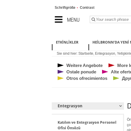
Schriftgröße
Contrast
MENU
ETKINLIKLER
HEILBRONN’DA YENI 
Sie sind hier:
Startseite
,
Entegrasyon
,
Yetişkin
Weitere Angebote
More l
Ostale ponude
Alte ofert
Otros ofrecimientos
Дру
D
Entegrasyon
Ön
Katılım ve Entegrasyon Personel
ço
Ofisi Önsözü
ol