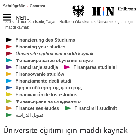
Schriftgröße
Contrast
MENU
Sie sind hier:
Startseite
,
Yaşam
,
Heilbronn’da okumak
,
Üniversite eğitimi için
maddi kaynak
Finanzierung des Studiums
Financing your studies
Üniversite eğitimi için maddi kaynak
Финансирование обучения в вузе
Financiranje studija
Finanţarea studiului
Finansowanie studiów
Finanziamento degli studi
Χρηματοδότηση της φοίτησης
Financiación de los estudios
Финансиране на следването
Financer ses études
Financimi i studimit
تمويل الدراسة
Üniversite eğitimi için maddi kaynak