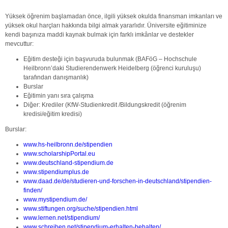
Yüksek öğrenim başlamadan önce, ilgili yüksek okulda finansman imkanları ve
yüksek okul harçları hakkında bilgi almak yararlıdır. Üniversite eğitiminize
kendi başınıza maddi kaynak bulmak için farklı imkânlar ve destekler
mevcuttur:
Eğitim desteği için başvuruda bulunmak (BAFöG – Hochschule
Heilbronn’daki Studierendenwerk Heidelberg (öğrenci kuruluşu)
tarafından danışmanlık)
Burslar
Eğitimin yanı sıra çalışma
Diğer: Krediler (KfW-Studienkredit /Bildungskredit (öğrenim
kredisi/eğitim kredisi)
Burslar:
www.hs-heilbronn.de/stipendien
www.scholarshipPortal.eu
www.deutschland-stipendium.de
www.stipendiumplus.de
www.daad.de/de/studieren-und-forschen-in-deutschland/stipendien-
finden/
www.mystipendium.de/
www.stiftungen.org/suche/stipendien.html
www.lernen.net/stipendium/
www.schreiben.net/stipendium-erhalten-behalten/