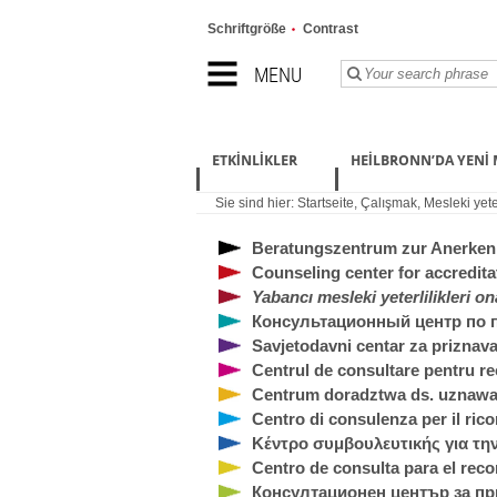
Schriftgröße
Contrast
MENU
ETKINLIKLER
HEILBRONN’DA YENI 
Sie sind hier:
Startseite
,
Çalışmak
,
Mesleki yete
Beratungszentrum zur Anerkenn
Counseling center for accreditat
Yabancı mesleki yeterlilikleri 
Консультационный центр по
Savjetodavni centar za priznava
Centrul de consultare pentru rec
Centrum doradztwa ds. uznawan
Centro di consulenza per il rico
Κέντρο συμβουλευτικής για τ
Centro de consulta para el reco
Консултационен център за п