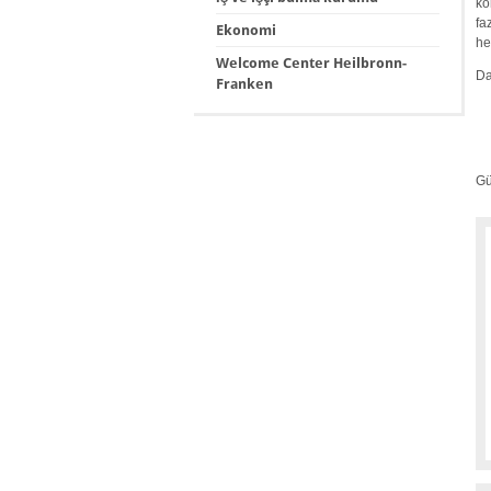
ko
fa
Ekonomi
he
Welcome Center Heilbronn-
Da
Franken
Gü