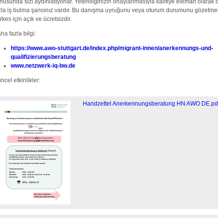
nusunda sizi aydınlatıyorlar. Yeterliliğinizin onaylanmasıyla kalifiye eleman olarak
zla iş bulma şansınız vardır. Bu danışma uyruğunu veya oturum durumunu gözetm
rkes için açık ve ücretsizdir.
ha fazla bilgi:
https://www.awo-stuttgart.de/index.php/migrant-innen/anerkennungs-und-
qualifizierungsberatung
www.netzwerk-iq-bw.de
ncel etkinlikler:
Handzettel Anerkennungsberatung HN AWO DE.pd