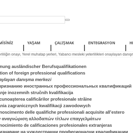
MISINIZ
YAŞAM
ÇALIŞMAK
ENTEGRASYON
H
rliliğin onayı
,
Yerel muhatap yerleri
,
Yabancı mesleki yeterlilikleri onaylayan danı
ung ausländischer Berufsqualifikationen
ion of foreign professional qualifications
onaylayan danışma merkezi
 признанию иностранных профессиональных квалификаций
nje inozemnih stručnih kvalifikacija
unoaşterea calificărilor profesionale străine
ia zagranicznych kwalifikacji zawodowych
noscimento delle qualifiche professionali acquisite all'estero
ην αναγνώριση αλλοδαπών τίτλων επαγγελμάτων
nocimiento de calificaciones profesionales extranjeras
ризнаване на чуждестранни професионални квалификации