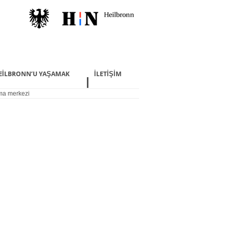
EILBRONN’U YAŞAMAK
İLETIŞIM
şma merkezi