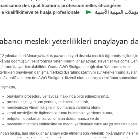
naissance des qualifications professionnelles étrangères
 e kualifikimeve të huaja profesionale
هلات المهنية الأجنبية
abancı mesleki yeterlilikleri onaylayan 
12 yılından beri Almanya’daki iş pazarında yurt dışında meslek öğrenmiş kişiler içi
kânlar doğmuştur. Heilbronn’da yeterliliklerini onaylatmak isteyenler Welcome Cen
ilbronn’da yardım alabilirler. Orada AWO Stuttgart’a bağlı olan Yabancı mesleki
terlilikleri onaylayan danışma merkezi (Beratungszentrum zur Anerkennung auslän
rufsqualifikationen der AWO Stuttgart) düzenli olarak danışma imkânını sunmaktadı
nışmada,
onaylama prosedürü ve faydası hakkında bilgi edinebilirsiniz,
prosedür için şartların yerine getirilmesi incelenir,
mesleğinizin Alman karşılığını bulmanıza yardımcı olunur,
kendi mesleğinizle ilgilenen kurumu bulmanıza yardımcı olunur,
belgeleri toparlamanıza ve formları doldurmanıza ve de
masrafların tahmin edilmesine ve maddi yardımların iyice araştırılmasına destek 
ndan başka, tam olarak onaylamayı elde etmeniz için yeterlilik imkânlarının neler 