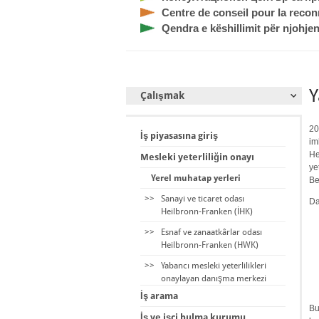
Centre de conseil pour la recon
Qendra e këshillimit për njohjen
Y
Çalışmak
20
İş piyasasına giriş
im
He
Mesleki yeterliliğin onayı
ye
Yerel muhatap yerleri
Be
>>
Sanayi ve ticaret odası
Da
Heilbronn-Franken (İHK)
>>
Esnaf ve zanaatkârlar odası
Heilbronn-Franken (HWK)
>>
Yabancı mesleki yeterlilikleri
onaylayan danışma merkezi
İş arama
Bu
İş ve işçi bulma kurumu