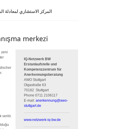
المركز الاستشاري لمعادلة المؤ
danışma merkezi
n yeni
ter
IQ-Netzwerk BW
Erstanlaufstelle und
discher
Kompetenzzentrum für
r.
Anerkennungsberatung
AWO Stuttgart
Olgastraße 63
70182
Stuttgart
Phone
0711 2106117
E-mail:
anerkennung
@
awo-
stuttgart.de
verilir.
www.netzwerk-iq-bw.de
olduğu