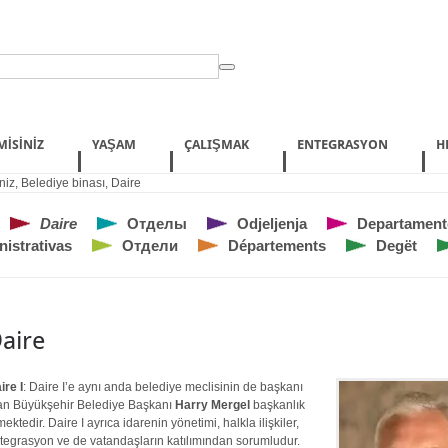
MISINIZ
YAŞAM
ÇALIŞMAK
ENTEGRASYON
H
niz
,
Belediye binası
,
Daire
Daire
Отделы
Odjeljenja
Departament
istrativas
Отдели
Départements
Degët
aire
ire I
: Daire I’e aynı anda belediye meclisinin de başkanı
an Büyükşehir Belediye Başkanı
Harry Mergel
başkanlık
mektedir. Daire I ayrıca idarenin yönetimi, halkla ilişkiler,
tegrasyon ve de vatandaşların katılımından sorumludur.