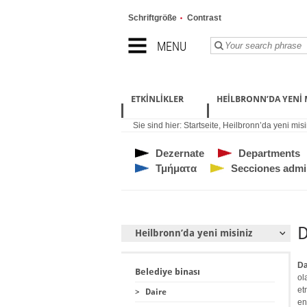
Schriftgröße
Contrast
MENU
ETKINLIKLER
HEILBRONN’DA YENI 
Sie sind hier:
Startseite
,
Heilbronn’da yeni misi
Dezernate
Departments
Τμήματα
Secciones admin
D
Heilbronn’da yeni misiniz
Da
Belediye binası
ol
et
>
Daire
en