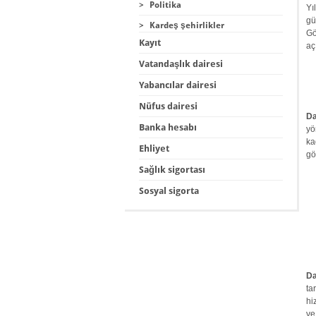
>
Politika
Yı
gü
>
Kardeş şehirlikler
Gö
Kayıt
aç
Vatandaşlık dairesi
Yabancılar dairesi
Nüfus dairesi
Da
Banka hesabı
yö
ka
Ehliyet
gö
Sağlık sigortası
Sosyal sigorta
Da
ta
hi
ve