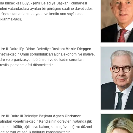
lda birkaç kez Büyükşehir Belediye Başkanı, cumartesi
nleri vatandaşlara ayrılan bir görüşme saatine davet eder.
rüşme zamanları medyada ve kentin ana sayfasında
ıklanmaktadır.
ire II
: Daire II’yi Birinci Belediye Başkanı
Martin Diepgen
netmektedir. Onun sorumlulukları altına ekonomi ve maliye,
dro ve organizasyon bölümleri ve de kadın sorunları
revlisi personel ofisi düşmektedir.
ire III
: Daire III Belediye Başkanı
Agnes Christner
rafından yönetilmektedir. Kendisinin görevleri; vatandaşlık
zmetleri, kültür, eğitim ve bakım, kamu güvenliği ve düzeni
 de sosyal ve sağlık dallarını kapsamaktadır.