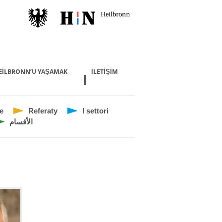
EILBRONN’U YAŞAMAK
İLETIŞIM
e
Referaty
I settori
الأقسام