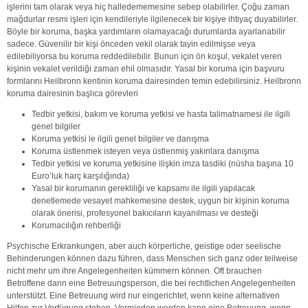
işlerini tam olarak veya hiç halledememesine sebep olabilirler. Çoğu zaman
mağdurlar resmi işleri için kendileriyle ilgilenecek bir kişiye ihtiyaç duyabilirler.
Böyle bir koruma, başka yardımların olamayacağı durumlarda ayarlanabilir
sadece. Güvenilir bir kişi önceden vekil olarak tayin edilmişse veya
edilebiliyorsa bu koruma reddedilebilir. Bunun için ön koşul, vekalet veren
kişinin vekalet verildiği zaman ehil olmasıdır. Yasal bir koruma için başvuru
formlarını Heilbronn kentinin koruma dairesinden temin edebilirsiniz. Heilbronn
koruma dairesinin başlıca görevleri
Tedbir yetkisi, bakım ve koruma yetkisi ve hasta talimatnamesi ile ilgili
genel bilgiler
Koruma yetkisi le ilgili genel bilgiler ve danışma
Koruma üstlenmek isteyen veya üstlenmiş yakınlara danışma
Tedbir yetkisi ve koruma yetkisine ilişkin imza tasdiki (nüsha başına 10
Euro’luk harç karşılığında)
Yasal bir korumanın gerekliliği ve kapsamı ile ilgili yapılacak
denetlemede vesayet mahkemesine destek, uygun bir kişinin koruma
olarak önerisi, profesyonel bakıcıların kayanılması ve desteği
Korumacılığın rehberliği
Psychische Erkrankungen, aber auch körperliche, geistige oder seelische
Behinderungen können dazu führen, dass Menschen sich ganz oder teilweise
nicht mehr um ihre Angelegenheiten kümmern können. Oft brauchen
Betroffene dann eine Betreuungsperson, die bei rechtlichen Angelegenheiten
unterstützt. Eine Betreuung wird nur eingerichtet, wenn keine alternativen
Hilfen zur Verfügung stehen. Vermieden werden kann eine Betreuung, wenn