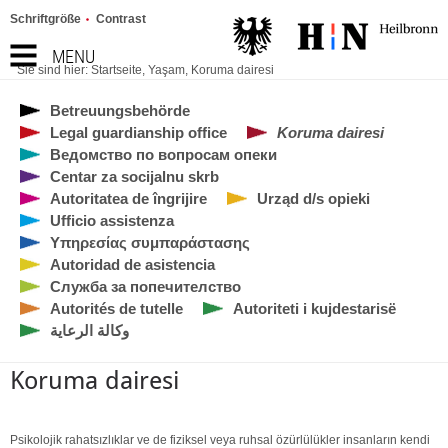
Schriftgröße
Contrast
MENU
Sie sind hier:
Startseite
,
Yaşam
,
Koruma dairesi
Betreuungsbehörde
Legal guardianship office
Koruma dairesi
Ведомство по вопросам опеки
Centar za socijalnu skrb
Autoritatea de îngrijire
Urząd d/s opieki
Ufficio assistenza
Υπηρεσίας συμπαράστασης
Autoridad de asistencia
Служба за попечителство
Autorités de tutelle
Autoriteti i kujdestarisë
وكالة الرعاية
Koruma dairesi
Psikolojik rahatsızlıklar ve de fiziksel veya ruhsal özürlülükler insanların kendi