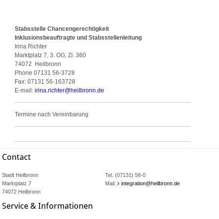
Stabsstelle Chancengerechtigkeit
Inklusionsbeauftragte und Stabsstellenleitung
Irina Richter
Marktplatz 7, 3. OG, Zi. 360
74072
Heilbronn
Phone
07131 56-3728
Fax:
07131 56-163728
E-mail:
irina.richter
@
heilbronn.de
Termine nach Vereinbarung
Contact
Stadt Heilbronn
Tel. (07131) 56-0
Marktplatz 7
Mail:
integration@heilbronn.de
74072 Heilbronn
Service & Informationen