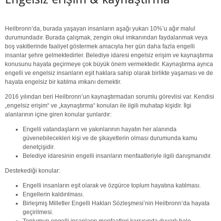
Heilbronn’da, burada yaşayan insanların aşağı yukarı 10%’u ağır malul
durumundadır. Burada çalışmak, zengin okul imkanından faydalanmak veya
boş vakitlerinde faaliyet göstermek amacıyla her gün daha fazla engelli
insanlar şehre gelmektedirler. Belediye idaresi engelsiz erişim ve kaynaştırma
konusunu hayata geçirmeye çok büyük önem vermektedir. Kaynaştırma ayrıca
engelli ve engelsiz insanların eşit haklara sahip olarak birlikte yaşaması ve de
hayata engelsiz bir katılma ımkanı demektir.
2016 yılından beri Heilbronn’un kaynaştırmadan sorumlu görevlisi var. Kendisi
„engelsiz erişim“ ve „kaynaştırma“ konuları ile ilgili muhatap kişidir. İlgi
alanlarının içine giren konular şunlardır:
Engelli vatandaşların ve yakınlarının hayatın her alanında
güvenebilecekleri kişi ve de şikayetlerin olması durumunda kamu
denetçişidir.
Belediye idaresinin engelli insanların menfaatleriyle ilgili danışmanıdır.
Destekediği konular:
Engelli insanların eşit olarak ve özgürce toplum hayatına katılması.
Engellerin kaldırılması.
Birleşmiş Milletler Engelli Hakları Sözleşmesi’nin Heilbronn’da hayata
geçirilmesi.
Toplumun engelli insanların menfaatleri karşısında duyarlı hale