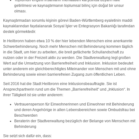
getirilmesi ve kaynaştırmanın toplumsal bilinç için doğal bir unsur
olması.
Kaynaştırmadan sorumlu kişinin görevi Baden-Württemberg eyaletinin maddi
kaynaklarından faydalanarak Sosyal İşler ve Entegrasyon Bakanlığı tarafından
destek görmektedir.
In Heilbronn haben etwa 10 % der hier lebenden Menschen eine anerkannte
Schwerbehinderung. Noch mehr Menschen mit Behinderung kommen täglich
in die Stadt, um hier zu arbeiten, die breit gefächerte Schullandschaft zu
nutzen oder in der Freizeit aktiv zu werden. Die Stadtverwaltung legt großen
Wert auf die Umsetzung von Barrierefreiheit und Inklusion. Inklusion bedeutet
unter anderem ein gleichberechtigtes Miteinander von Menschen mit und ohne
Behinderung sowie einen barrierefreien Zugang zum öffentlichen Leben.
Seit 2016 hat die Stadt Heilbronn eine Inklusionsbeauftragte. Sie ist
Ansprechpartnerin rund um die Themen „Barrierefreiheit“ und „Inklusion“. In
ihrer Tätigkeit ist sie unter anderem:
Vertrauensperson für Einwohnerinnen und Einwohner mit Behinderung
und deren Angehörige in allen Lebensbereichen sowie Ombudsfrau bei
Beschwerden
Beraterin der Stadtverwaltung bezüglich der Belange von Menschen mit
Behinderung
Sie setzt sich dafür ein, dass: