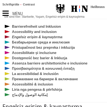
Schriftgröße
Contrast
MENU
Sie sind hier:
Startseite
,
Yaşam
,
Engelsiz erişim & kaynaştırma
Barrierefreiheit und Inklusion
Accessibility and inclusion
Engelsiz erişim & kaynaştırma
Безбарьерная среда и инклюзия
Pristupačnost bez prepreka i inkluzija
Accesibilitate și incluziune
Dostępność bez barier & Inkluzja
Assenza barriere architettoniche e inclusione
Προσβασιμότητα & κοινωνική ένταξη
La accesibilidad & inclusión
Премахване на бариери & включване
Accessibilité & inclusion
Liria nga pengesa & përfshirja
إمكانية الوصول والإدماج
Engelsiz erişim & kaynaştırma