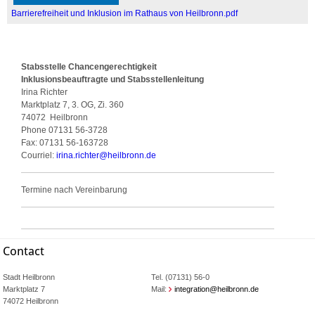
Barrierefreiheit und Inklusion im Rathaus von Heilbronn.pdf
Stabsstelle Chancengerechtigkeit
Inklusionsbeauftragte und Stabsstellenleitung
Irina Richter
Marktplatz 7, 3. OG, Zi. 360
74072
Heilbronn
Phone
07131 56-3728
Fax:
07131 56-163728
Courriel:
irina.richter
@
heilbronn.de
Termine nach Vereinbarung
Contact
Stadt Heilbronn
Tel. (07131) 56-0
Marktplatz 7
Mail:
integration@heilbronn.de
74072 Heilbronn