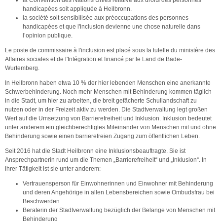
handicapées soit appliquée à Heilbronn.
la société soit sensibilisée aux préoccupations des personnes
handicapées et que l'inclusion devienne une chose naturelle dans
l’opinion publique.
Le poste de commissaire à l'inclusion est placé sous la tutelle du ministère des
Affaires sociales et de l'Intégration et financé par le Land de Bade-
Wurtemberg.
In Heilbronn haben etwa 10 % der hier lebenden Menschen eine anerkannte
Schwerbehinderung. Noch mehr Menschen mit Behinderung kommen täglich
in die Stadt, um hier zu arbeiten, die breit gefächerte Schullandschaft zu
nutzen oder in der Freizeit aktiv zu werden. Die Stadtverwaltung legt großen
Wert auf die Umsetzung von Barrierefreiheit und Inklusion. Inklusion bedeutet
unter anderem ein gleichberechtigtes Miteinander von Menschen mit und ohne
Behinderung sowie einen barrierefreien Zugang zum öffentlichen Leben.
Seit 2016 hat die Stadt Heilbronn eine Inklusionsbeauftragte. Sie ist
Ansprechpartnerin rund um die Themen „Barrierefreiheit“ und „Inklusion“. In
ihrer Tätigkeit ist sie unter anderem:
Vertrauensperson für Einwohnerinnen und Einwohner mit Behinderung
und deren Angehörige in allen Lebensbereichen sowie Ombudsfrau bei
Beschwerden
Beraterin der Stadtverwaltung bezüglich der Belange von Menschen mit
Behinderung