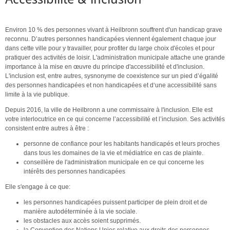
Environ 10 % des personnes vivant à Heilbronn souffrent d'un handicap grave
reconnu. D’autres personnes handicapées viennent également chaque jour
dans cette ville pour y travailler, pour profiter du large choix d'écoles et pour
pratiquer des activités de loisir. L'administration municipale attache une grande
importance à la mise en œuvre du principe d'accessibilité et d'inclusion.
L'inclusion est, entre autres, sysnonyme de coexistence sur un pied d’égalité
des personnes handicapées et non handicapées et d‘une accessibilité sans
limite à la vie publique.
Depuis 2016, la ville de Heilbronn a une commissaire à l'inclusion. Elle est
votre interlocutrice en ce qui concerne l’accessibilité et l’inclusion. Ses activités
consistent entre autres à être :
personne de confiance pour les habitants handicapés et leurs proches
dans tous les domaines de la vie et médiatrice en cas de plainte.
conseillère de l'administration municipale en ce qui concerne les
intérêts des personnes handicapées
Elle s'engage à ce que:
les personnes handicapées puissent participer de plein droit et de
manière autodéterminée à la vie sociale.
les obstacles aux accès soient supprimés.
la Convention des Nations Unies relative aux droits des personnes