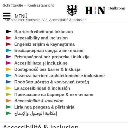
Schriftgröße
Kontrastansicht
MENÜ
Sie sind hier:
Startseite
,
Vie
,
Accessibilité & inclusion
Barrierefreiheit und Inklusion
Accessibility and inclusion
Engelsiz erişim & kaynaştırma
Безбарьерная среда и инклюзия
Pristupačnost bez prepreka i inkluzija
Accesibilitate și incluziune
Dostępność bez barier & Inkluzja
Assenza barriere architettoniche e inclusione
Προσβασιμότητα & κοινωνική ένταξη
La accesibilidad & inclusión
Премахване на бариери & включване
Accessibilité & inclusion
Liria nga pengesa & përfshirja
إمكانية الوصول والإدماج
Accessibilité & inclusion