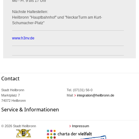
Mo - Fr: 9 bis 17 Uhr
Nächste Haltestellen:
Heilbronn "Hauptbahnhof" und "NeckarTurm am Kurt-
Schumacher-Platz"
www.h3nv.de
Contact
Stadt Heilbronn
Tel. (07131) 56-0
Marktplatz 7
Mail:
integration@heilbronn.de
74072 Heilbronn
Service & Informationen
© 2026 Stadt Heilbronn
Impressum