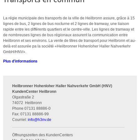
La régie municipale des transports de la ville de Heilbronn assure, grâce à 15
lignes de bus, 2 lignes de bus nocturne et 2 lignes de tramway, une liaison
rapide entre les différents quartiers et le centre-ville. Les lignes de tramway et
de nombreuses lignes de bus régionaux assurent la communication entre
Heilbronn et ses environs. La vente de titres de transport pour Heilbronn et au-
delà est assurée pa la société «Heilbronner Hohenloher Haller Nahverkehr
GmbH/HNV».
Plus d'informations
Heilbronner Hohenloher Haller Nahverkehr GmbH (HNV)
KundenCenter Heilbronn
Olgastraße 2
74072
Heilbronn
Phone
07131 88886-0
Fax:
07131 88886-99
Courriel:
info
@
h3nv.de
Öffnungszeiten des KundenCenters