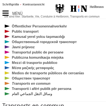
Schriftgröße
Kontrastansicht
MENÜ
Sie sind hier:
Startseite
,
Vie
,
Conduire à Heilbronn
,
Transports en commun
Öffentlicher Personennahverkehr
Public transport
Kamusal yerel yolcu taşımacılığı
Общественный городской транспорт
Javni prijevoz
Transportul public de persoane
Publiczna komunikacja miejska
Mezzi di trasporto pubblico
Μέσα μαζικής μεταφοράς
Medios de transporte públicos de cercanías
Обществен транспорт
Transports en commun
Transporti i afërt publik për persona
وسائل النقل الجماعي العام
Transports en commun