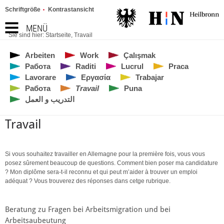
Schriftgröße
Kontrastansicht
MENÜ
Sie sind hier:
Startseite
,
Travail
Arbeiten
Work
Çalışmak
Работа
Raditi
Lucrul
Praca
Lavorare
Εργασία
Trabajar
Работа
Travail
Puna
التدريب و العمل
Travail
Si vous souhaitez travailler en Allemagne pour la première fois, vous vous
posez sûrement beaucoup de questions. Comment bien poser ma candidature
? Mon diplôme sera-t-il reconnu et qui peut m’aider à trouver un emploi
adéquat ? Vous trouverez des réponses dans cetge rubrique.
Beratung zu Fragen bei Arbeitsmigration und bei
Arbeitsaubeutung