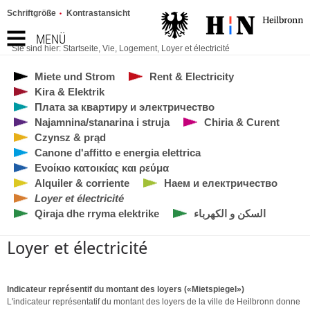
Schriftgröße
Kontrastansicht
MENÜ
Sie sind hier:
Startseite
,
Vie
,
Logement
,
Loyer et électricité
Miete und Strom
Rent & Electricity
Kira & Elektrik
Плата за квартиру и электричество
Najamnina/stanarina i struja
Chiria & Curent
Czynsz & prąd
Canone d'affitto e energia elettrica
Ενοίκιο κατοικίας και ρεύμα
Alquiler & corriente
Наем и електричество
Loyer et électricité
Qiraja dhe rryma elektrike
السكن و الكهرباء
Loyer et électricité
Indicateur représentif du montant des loyers («Mietspiegel»)
L'indicateur représentatif du montant des loyers de la ville de Heilbronn donne