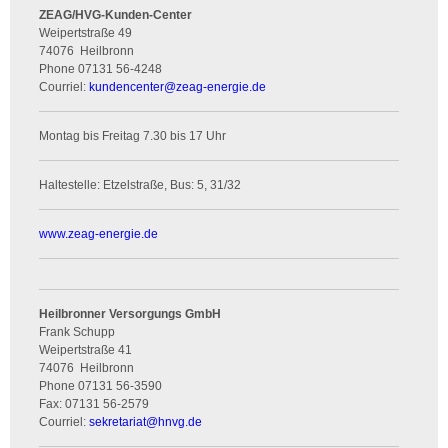
ZEAG/HVG-Kunden-Center
Weipertstraße 49
74076
Heilbronn
Phone
07131 56-4248
Courriel:
kundencenter
@
zeag-energie.de
Montag bis Freitag 7.30 bis 17 Uhr
Haltestelle: Etzelstraße, Bus: 5, 31/32
www.zeag-energie.de
Heilbronner Versorgungs GmbH
Frank Schupp
Weipertstraße 41
74076
Heilbronn
Phone
07131 56-3590
Fax:
07131 56-2579
Courriel:
sekretariat
@
hnvg.de