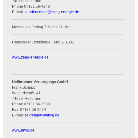
74076
Heilbronn
Phone
07131 56-4248
E-mail:
kundencenter
@
zeag-energie.de
Montag bis Freitag 7.30 bis 17 Uhr
Haltestelle: Etzelstraße, Bus: 5, 31/32
www.zeag-energie.de
Heilbronner Versorgungs GmbH
Frank Schupp
Weipertstraße 41
74076
Heilbronn
Phone
07131 56-3590
Fax:
07131 56-2579
E-mail:
sekretariat
@
hnvg.de
www.hnvg.de