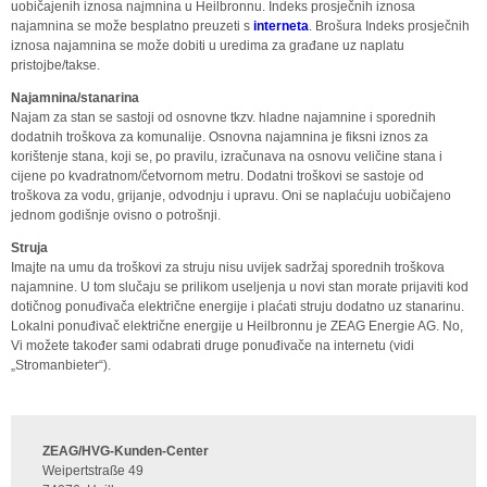
uobičajenih iznosa najmnina u Heilbronnu. Indeks prosječnih iznosa
najamnina se može besplatno preuzeti s
interneta
. Brošura Indeks prosječnih
iznosa najamnina se može dobiti u uredima za građane uz naplatu
pristojbe/takse.
Najamnina/stanarina
Najam za stan se sastoji od osnovne tkzv. hladne najamnine i sporednih
dodatnih troškova za komunalije. Osnovna najamnina je fiksni iznos za
korištenje stana, koji se, po pravilu, izračunava na osnovu veličine stana i
cijene po kvadratnom/četvornom metru. Dodatni troškovi se sastoje od
troškova za vodu, grijanje, odvodnju i upravu. Oni se naplaćuju uobičajeno
jednom godišnje ovisno o potrošnji.
Struja
Imajte na umu da troškovi za struju nisu uvijek sadržaj sporednih troškova
najamnine. U tom slučaju se prilikom useljenja u novi stan morate prijaviti kod
dotičnog ponuđivača električne energije i plaćati struju dodatno uz stanarinu.
Lokalni ponuđivač električne energije u Heilbronnu je ZEAG Energie AG. No,
Vi možete također sami odabrati druge ponuđivače na internetu (vidi
„Stromanbieter“).
ZEAG/HVG-Kunden-Center
Weipertstraße 49