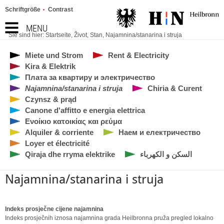
Schriftgröße
Contrast
MENU
Sie sind hier:
Startseite
,
Život
,
Stan
,
Najamnina/stanarina i struja
Miete und Strom
Rent & Electricity
Kira & Elektrik
Плата за квартиру и электричество
Najamnina/stanarina i struja
Chiria & Curent
Czynsz & prąd
Canone d'affitto e energia elettrica
Ενοίκιο κατοικίας και ρεύμα
Alquiler & corriente
Наем и електричество
Loyer et électricité
Qiraja dhe rryma elektrike
السكن و الكهرباء
Najamnina/stanarina i struja
Indeks prosječne cijene najamnina
Indeks prosječnih iznosa najamnina grada Heilbronna pruža pregled lokalno