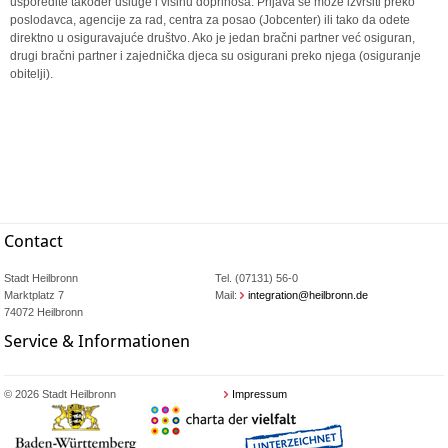
usporedite također usluge i visinu doprinosa. Prijava se može izvršiti preko
poslodavca, agencije za rad, centra za posao (Jobcenter) ili tako da odete
direktno u osiguravajuće društvo. Ako je jedan bračni partner već osiguran,
drugi bračni partner i zajednička djeca su osigurani preko njega (osiguranje
obitelji).
Contact
Stadt Heilbronn
Tel. (07131) 56-0
Marktplatz 7
Mail:
integration@heilbronn.de
74072 Heilbronn
Service & Informationen
© 2026 Stadt Heilbronn
Impressum