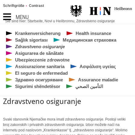
Schriftgröße
Contrast
MENU
Sie sind hier:
Startseite
,
Novi u Heilbronnu
,
Zdravstveno osiguranje
Krankenversicherung
Health insurance
Sağlık sigortası
Медицинская страховка
Zdravstveno osiguranje
Asigurarea de sănătate
Ubezpieczenie zdrowotne
Assicurazione sanitaria
Ασφάλιση υγείας
El seguro de enfermedad
Здравно осигуряване
Assurance maladie
Sigurimi shëndetësor
التأمين الصحي
Zdravstveno osiguranje
Svaki stanovnik Njemačke mora imati zdravstveno osiguranje. Postoji veliki
broj zakonskih i privatnih zdravstvenih osiguranja. Izbor možete naći na
internetu pod naslovom „Krankenkasse“ tj. „zdravstveno osiguranje“. Molimo