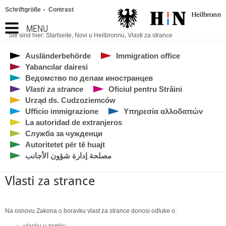
Schriftgröße
Contrast
MENU
Sie sind hier:
Startseite
,
Novi u Heilbronnu
,
Vlasti za strance
Ausländerbehörde
Immigration office
Yabancılar dairesi
Ведомство по делам иностранцев
Vlasti za strance
Oficiul pentru Străini
Urząd ds. Cudzoziemców
Ufficio immigrazione
Υπηρεσία αλλοδαπών
La autoridad de extranjeros
Служба за чужденци
Autoritetet për të huajt
مصلحة إدارة شؤون الأجانب
Vlasti za strance
Na osnovu Zakona o boravku vlast za strance donosi odluke o:
ulasku u zemlju