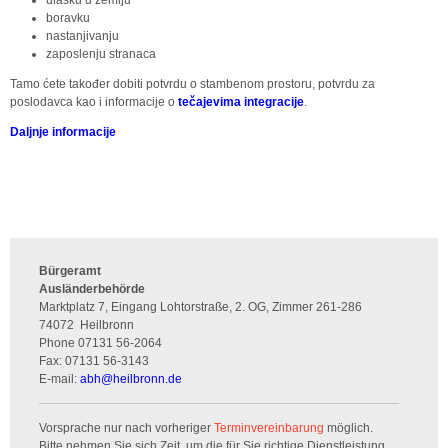
boravku
nastanjivanju
zaposlenju stranaca
Tamo ćete također dobiti potvrdu o stambenom prostoru, potvrdu za
poslodavca kao i informacije o
tečajevima integracije
.
Daljnje informacije
Bürgeramt
Ausländerbehörde
Marktplatz 7, Eingang Lohtorstraße, 2. OG, Zimmer 261-286
74072
Heilbronn
Phone
07131 56-2064
Fax:
07131 56-3143
E-mail:
abh
@
heilbronn.de
Vorsprache nur nach vorheriger
Terminvereinbarung
möglich.
Bitte nehmen Sie sich Zeit, um die für Sie richtige Dienstleistung