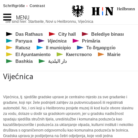
Schriftgröße
Contrast
MENU
Sie sind hier:
Startseite
,
Novi u Heilbronnu
,
Vijećnica
Das Rathaus
City hall
Belediye binası
Ратуша
Vijećnica
Primăria
Ratusz
Il municipio
Το δημαρχείο
El Ayuntamiento
Кметството
Mairie
Bashkia
دار البلدية
Vijećnica
Vijećnica, tj. sjedište gradske uprave je centralno mjesto za sve građanke i
građane, koji npr. žele podnijeti zahtjev za putovnicu/pasoš ili registrirati
automobil. No, i oni koji u Heilbronnu posjete muzej ili kod kuće otvore slavinu
za vodu, dolaze u dodir sa gradskom upravom, jer u gradsku nadležnost
spadaju sjedišta stručnih tijela, uredi/službe i komunalna poduzeća kao
kazalište/pozorište i poduzeća za uklanjanje otpada, kulturni instituti i nekoliko
društava s ograničenom odgovornošu kao komunalna poduzeća te bolnica.
Gradska uprava je podijeljena na četiri odjeljenja, koje vodi jedna