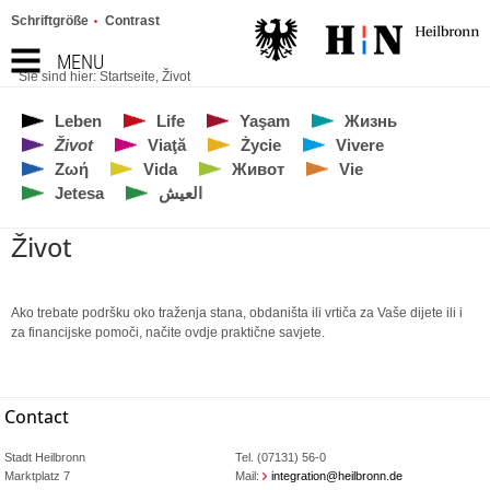
Schriftgröße
Contrast
MENU
Sie sind hier:
Startseite
,
Život
Leben
Life
Yaşam
Жизнь
Život
Viaţă
Życie
Vivere
Ζωή
Vida
Живот
Vie
Jetesa
العيش
Život
Ako trebate podršku oko traženja stana, obdaništa ili vrtiča za Vaše dijete ili i
za financijske pomoči, načite ovdje praktične savjete.
Contact
Stadt Heilbronn
Tel. (07131) 56-0
Marktplatz 7
Mail:
integration@heilbronn.de