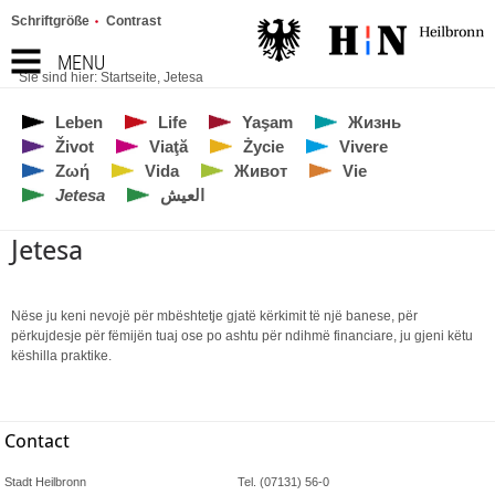
Schriftgröße
Contrast
MENU
Sie sind hier:
Startseite
,
Jetesa
Leben
Life
Yaşam
Жизнь
Život
Viaţă
Życie
Vivere
Ζωή
Vida
Живот
Vie
Jetesa
العيش
Jetesa
Nëse ju keni nevojë për mbështetje gjatë kërkimit të një banese, për
përkujdesje për fëmijën tuaj ose po ashtu për ndihmë financiare, ju gjeni këtu
këshilla praktike.
Contact
Stadt Heilbronn
Tel. (07131) 56-0