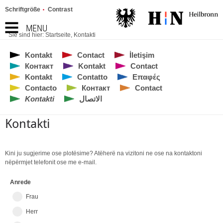
Schriftgröße
Contrast
MENU
Sie sind hier:
Startseite
,
Kontakti
Kontakt
Contact
İletişim
Контакт
Kontakt
Contact
Kontakt
Contatto
Επαφές
Contacto
Контакт
Contact
Kontakti
الاتصال
Kontakti
Kini ju sugjerime ose plotësime? Atëherë na vizitoni ne ose na kontaktoni
nëpërmjet telefonit ose me e-mail.
Anrede
Frau
Herr