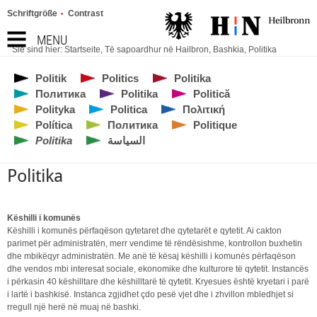
Schriftgröße
Contrast
MENU
Sie sind hier:
Startseite
,
Të sapoardhur në Hailbron
,
Bashkia
,
Politika
Politik
Politics
Politika
Политика
Politika
Politică
Polityka
Politica
Πολιτική
Política
Политика
Politique
Politika
السياسة
Politika
Këshilli i komunës
Këshilli i komunës përfaqëson qytetaret dhe qytetarët e qytetit. Ai cakton
parimet për administratën, merr vendime të rëndësishme, kontrollon buxhetin
dhe mbikëqyr administratën. Me anë të kësaj këshilli i komunës përfaqëson
dhe vendos mbi interesat sociale, ekonomike dhe kulturore të qytetit. Instancës
i përkasin 40 këshilltare dhe këshilltarë të qytetit. Kryesues është kryetari i parë
i lartë i bashkisë. Instanca zgjidhet çdo pesë vjet dhe i zhvillon mbledhjet si
rregull një herë në muaj në bashki.