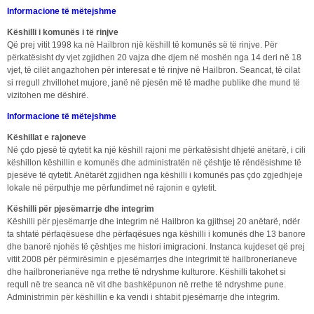
Informacione të mëtejshme
Këshilli i komunës i të rinjve
Që prej vitit 1998 ka në Hailbron një këshill të komunës së të rinjve. Për
përkatësisht dy vjet zgjidhen 20 vajza dhe djem në moshën nga 14 deri në 18
vjet, të cilët angazhohen për interesat e të rinjve në Hailbron. Seancat, të cilat
si rregull zhvillohet mujore, janë në pjesën më të madhe publike dhe mund të
vizitohen me dëshirë.
Informacione të mëtejshme
Këshillat e rajoneve
Në çdo pjesë të qytetit ka një këshill rajoni me përkatësisht dhjetë anëtarë, i cili
këshillon këshillin e komunës dhe administratën në çështje të rëndësishme të
pjesëve të qytetit. Anëtarët zgjidhen nga këshilli i komunës pas çdo zgjedhjeje
lokale në përputhje me përfundimet në rajonin e qytetit.
Këshilli për pjesëmarrje dhe integrim
Këshilli për pjesëmarrje dhe integrim në Hailbron ka gjithsej 20 anëtarë, ndër
ta shtatë përfaqësuese dhe përfaqësues nga këshilli i komunës dhe 13 banore
dhe banorë njohës të çështjes me histori imigracioni. Instanca kujdeset që prej
vitit 2008 për përmirësimin e pjesëmarrjes dhe integrimit të hailbronerianeve
dhe hailbronerianëve nga rrethe të ndryshme kulturore. Këshilli takohet si
requll në tre seanca në vit dhe bashkëpunon në rrethe të ndryshme pune.
Administrimin për këshillin e ka vendi i shtabit pjesëmarrje dhe integrim.