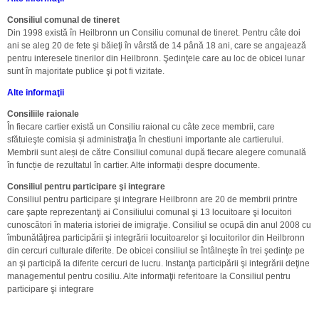
Consiliul comunal de tineret
Din 1998 există în Heilbronn un Consiliu comunal de tineret. Pentru câte doi
ani se aleg 20 de fete şi băieţi în vârstă de 14 până 18 ani, care se angajează
pentru interesele tinerilor din Heilbronn. Şedinţele care au loc de obicei lunar
sunt în majoritate publice şi pot fi vizitate.
Alte informaţii
Consiliile raionale
În fiecare cartier există un Consiliu raional cu câte zece membrii, care
sfătuieşte comisia și administraţia în chestiuni importante ale cartierului.
Membrii sunt aleși de către Consiliul comunal după fiecare alegere comunală
în funcție de rezultatul în cartier. Alte informații despre documente.
Consiliul pentru participare şi integrare
Consiliul pentru participare şi integrare Heilbronn are 20 de membrii printre
care şapte reprezentanţi ai Consiliului comunal şi 13 locuitoare şi locuitori
cunoscători în materia istoriei de imigraţie. Consiliul se ocupă din anul 2008 cu
îmbunătăţirea participării şi integrării locuitoarelor şi locuitorilor din Heilbronn
din cercuri culturale diferite. De obicei consiliul se întâlneşte în trei şedinţe pe
an şi participă la diferite cercuri de lucru. Instanţa participării şi integrării deţine
managementul pentru cosiliu. Alte informaţii referitoare la Consiliul pentru
participare şi integrare