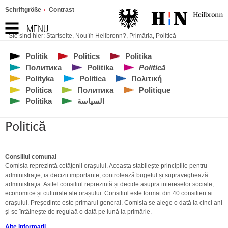
Schriftgröße
Contrast
MENU
Sie sind hier:
Startseite
,
Nou în Heilbronn?
,
Primăria
,
Politică
Politik
Politics
Politika
Политика
Politika
Politică
Polityka
Politica
Πολιτική
Política
Политика
Politique
Politika
السياسة
Politică
Consiliul comunal
Comisia reprezintă cetățenii orașului. Aceasta stabilește principiile pentru
administraţie, ia decizii importante, controlează bugetul și supraveghează
administraţia. Astfel consiliul reprezintă și decide asupra intereselor sociale,
economice și culturale ale orașului. Consiliul este format din 40 consilieri ai
orașului. Președinte este primarul general. Comisia se alege o dată la cinci ani
și se întâlnește de regulaă o dată pe lună la primărie.
Alte informaţii